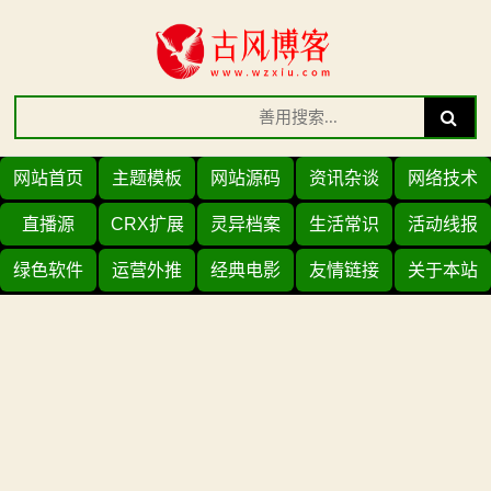
Skip
to
content
Search
Search
for:
网站首页
主题模板
网站源码
资讯杂谈
网络技术
直播源
CRX扩展
灵异档案
生活常识
活动线报
绿色软件
运营外推
经典电影
友情链接
关于本站