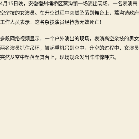
4月15日晚，安徽宿州埇桥区蒿沟镇一场演出现场，一名表演高
安
徽
空杂技的女演员。在升空过程中突然坠落到舞台上，蒿沟镇政府
宿
工作人员表示：这名杂技演员经抢救无效死亡！
州
一
多段网络视频显示，一个户外演出的现场，表演高空杂技的男女
女
演
两名演员抓住吊环，被起重机吊到空中，升空的过程中，女演员
员
突然从空中坠落至舞台上，现场观众发出阵阵惊呼声。
表
演
时
坠
落
当
场
身
亡！