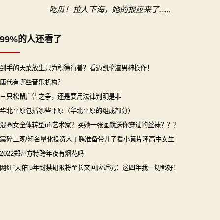
航
吃瓜！拉人下海，她的报应来了......
99%的人还看了
到手的天菜放生只为积德行善？看迈凯伦渣男神操作！
唐代有哪些音乐机构？
三只松鼠广告之争，还是要用法律判明是非
华北平原包括哪些平原（华北平原的组成部分）
混圈女全体转型nft艺术家？买她一张画就送你穿过的丝袜？？？
震碎三观!知名量化投资人丁鹏准备带儿子看小黄片睡高中女生
2022郑州方特跨年夜有烟花吗
网红“天佑”5年封禁期限将至长文回应近况：这四年我一切都好！