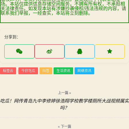
场。本站仅提供信息存储空间服务，不拥有所有权，不承担相
关法律责任。如发现本站有涉嫌抄袭侵权/违法违规的内容，请
联系我们举报，一经查实，本站将立刻删除。
分享到：
标签云
今日吃瓜
抖音
生活资讯
网络资讯
:
文
上一篇 »
吃瓜！网传青岛九中李修婷徐浩翔学校教学楼厕所大战视频属实
章
吗？
导
« 下一篇