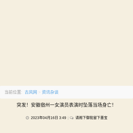
古风网
资讯杂谈
当前位置:
>
突发！安徽宿州一女演员表演时坠落当场身亡！
on
2023年04月16日 3:49
请阁下御批留下墨宝
突
发！