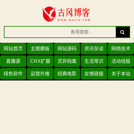
Skip
to
content
Search
Search
for:
网站首页
主题模板
网站源码
资讯杂谈
网络技术
直播源
CRX扩展
灵异档案
生活常识
活动线报
绿色软件
运营外推
经典电影
友情链接
关于本站