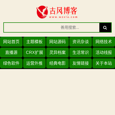
Skip
to
content
Search
Search
for:
网站首页
主题模板
网站源码
资讯杂谈
网络技术
直播源
CRX扩展
灵异档案
生活常识
活动线报
绿色软件
运营外推
经典电影
友情链接
关于本站