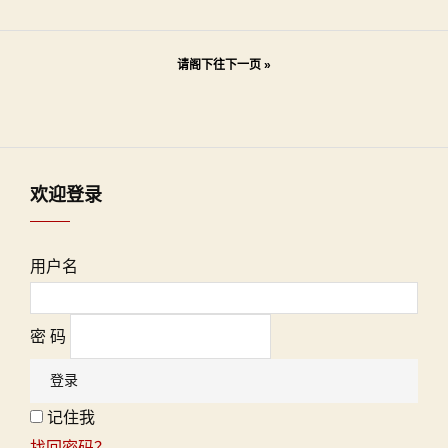
文
请阁下往下一页 »
章
导
航
欢迎登录
用户名
密 码
记住我
找回密码？