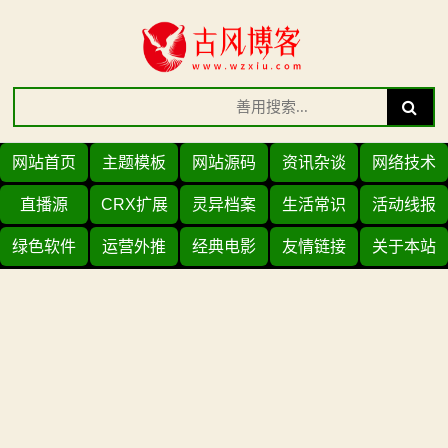
Skip
to
content
Search
Search
for:
网站首页
主题模板
网站源码
资讯杂谈
网络技术
直播源
CRX扩展
灵异档案
生活常识
活动线报
绿色软件
运营外推
经典电影
友情链接
关于本站