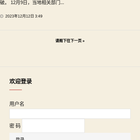
破。 12月9日，当地相关部门...
2023年12月12日 3:49
文
请阁下往下一页 »
章
导
航
欢迎登录
用户名
密 码