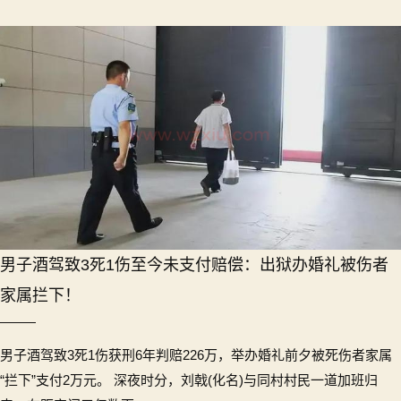
男子酒驾致3死1伤至今未支付赔偿：出狱办婚礼被伤者
家属拦下！
男子酒驾致3死1伤获刑6年判赔226万，举办婚礼前夕被死伤者家属
“拦下”支付2万元。 深夜时分，刘戟(化名)与同村村民一道加班归