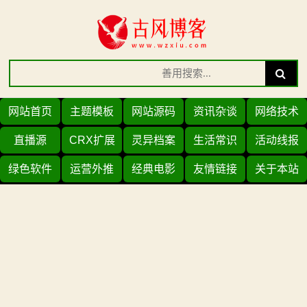
Skip
to
content
Search
Search
for:
网站首页
主题模板
网站源码
资讯杂谈
网络技术
直播源
CRX扩展
灵异档案
生活常识
活动线报
绿色软件
运营外推
经典电影
友情链接
关于本站