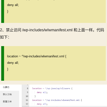
deny all;
}
2、禁止访问 /wp-includes/wlwmanifest.xml 和上面一样。代码
如下：
location ~ ^/wp-includes/wlwmanifest.xml {
deny all;
}