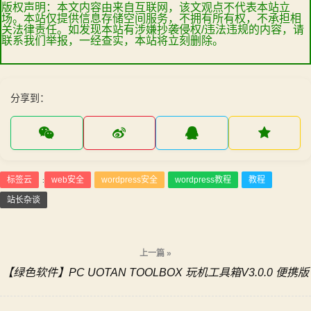
版权声明：本文内容由来自互联网，该文观点不代表本站立
场。本站仅提供信息存储空间服务，不拥有所有权，不承担相
关法律责任。如发现本站有涉嫌抄袭侵权/违法违规的内容，请
联系我们举报，一经查实，本站将立刻删除。
分享到：
标签云
web安全
wordpress安全
wordpress教程
教程
:
站长杂谈
文
上一篇 »
【绿色软件】PC UOTAN TOOLBOX 玩机工具箱V3.0.0 便携版
章
导