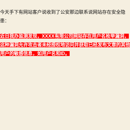
于
今天手下有网站客户说收到了公安那边联系说网站存在安全隐
如
何
患：
修
复
近日我办监测发现，XXXX有限公司网站存在用户名枚举漏洞，
WordPress
这种漏洞允许攻击者未经授权地访问并获取已经发布文章的其他
因
REST
用户的敏感信息，如用户名和ID。
API
而
暴
露
的
用
户
名
枚
举
漏