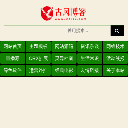
Skip
to
content
Search
Search
for:
网站首页
主题模板
网站源码
资讯杂谈
网络技术
直播源
CRX扩展
灵异档案
生活常识
活动线报
绿色软件
运营外推
经典电影
友情链接
关于本站