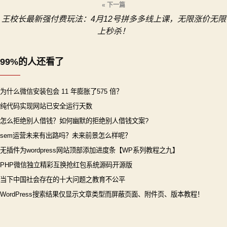
« 下一篇
王校长最新强付费玩法：4月12号拼多多线上课，无限涨价无限
航
上秒杀！
99%的人还看了
为什么微信安装包会 11 年膨胀了575 倍？
纯代码实现网站已安全运行天数
怎么拒绝别人借钱？如何幽默的拒绝别人借钱文案?
sem运营未来有出路吗？未来前景怎么样呢？
无插件为wordpress网站顶部添加进度条【WP系列教程之九】
PHP微信独立精彩互换抢红包系统源码开源版
当下中国社会存在的十大问题之教育不公平
WordPress搜索结果仅显示文章类型而屏蔽页面、附件页、版本教程！