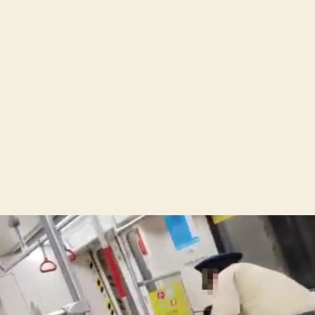
刘
某
已
被
刑
事
拘
留！