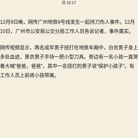
日 10:17
传
广
州
12月9日晚，网传广州地铁9号线发生一起持刀伤人事件。12月
地
10日，广州市公安局公交分局工作人员告诉记者，事件属实。
铁
发
网传视频显示，两名成年男子扭打在地铁车厢中，白衣男子身上
生
持
多处血迹，黑衣男子手持一把小型刀具。旁边有一名小孩一直哭
刀
着大喊“爸爸，爸爸”，其中一名扭打的男子说“保护小孩子”。有
伤
工作人员上前将小孩带离。
人
事
件
怎
么
回
事？
警
方：