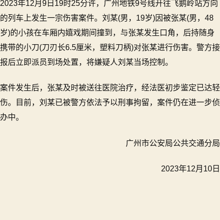
2023年12月9日19时25分许，广州地铁9号线开往飞鹅岭站方向
的列车上发生一宗伤害案件。刘某(男，19岁)因被张某(男，48
岁)的小孩在车厢内嬉戏期间撞到，与张某发生口角，后持随身
携带的小刀(刀刃长6.5厘米，塑料刀柄)对张某进行伤害。警方接
报后立即派员到场处置，将嫌疑人刘某当场控制。
案件发生后，张某及时被送往医院治疗，经法医初步鉴定已达轻
伤。目前，刘某已被警方依法予以刑事拘留，案件仍在进一步侦
办中。
广州市公安局公共交通分局
2023年12月10日