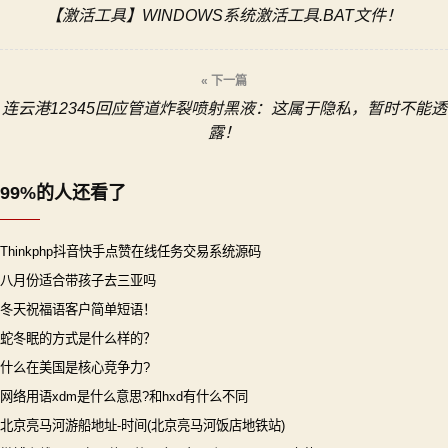
【激活工具】WINDOWS系统激活工具.BAT文件！
章
导
« 下一篇
连云港12345回应管道炸裂喷射黑液：这属于隐私，暂时不能透
航
露！
99%的人还看了
Thinkphp抖音快手点赞在线任务交易系统源码
八月份适合带孩子去三亚吗
冬天祝福语客户简单短语！
蛇冬眠的方式是什么样的？
什么在美国是核心竞争力?
网络用语xdm是什么意思?和hxd有什么不同
北京亮马河游船地址-时间(北京亮马河饭店地铁站)