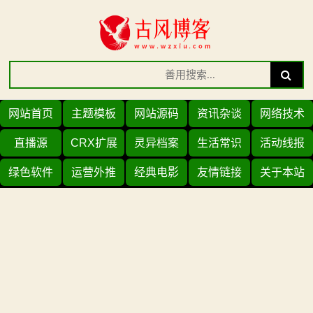
Skip
to
content
Search
Search
for:
网站首页
主题模板
网站源码
资讯杂谈
网络技术
直播源
CRX扩展
灵异档案
生活常识
活动线报
绿色软件
运营外推
经典电影
友情链接
关于本站