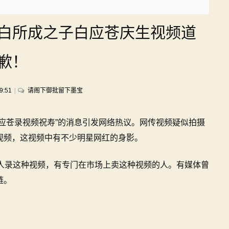
白所成之子白应苍庆生视频道
歉！
on
9:51
请阁下御批留下墨宝
演
员
应苍录视频祝寿”的消息引发网络热议。网传视频疑似拍摄
杜
旭
视频，这视频中有不少明星网红的身影。
东
为
艺人录这种视频，有专门在市场上卖这种视频的人。有媒体曾
给
链。
电
诈
头
目
白