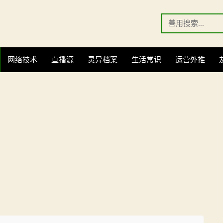
Search
for:
网络技术
直播源
灵异档案
生活常识
运营外推