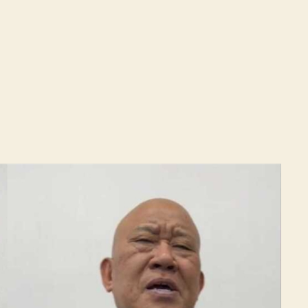
所
成
之
子
白
应
苍
庆
生
视
频
道
歉！