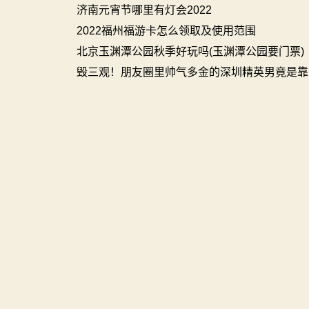
济南元宵节哪里有灯会2022
2022福州福游卡怎么领取及使用范围
北京玉渊潭公园秋季好玩吗(玉渊潭公园要门票)
毁三观！朋友圈里帅气多金的深圳精英男竟是靠