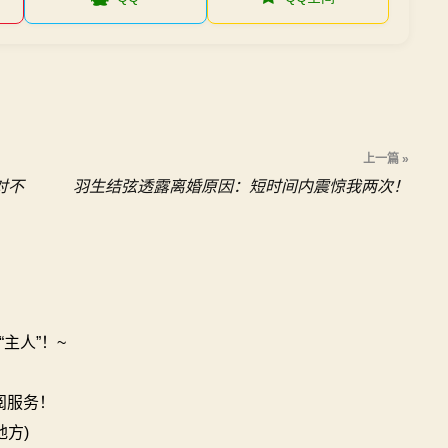
上一篇 »
对不
羽生结弦透露离婚原因：短时间内震惊我两次！
主人”！~
订阅服务！
地方)