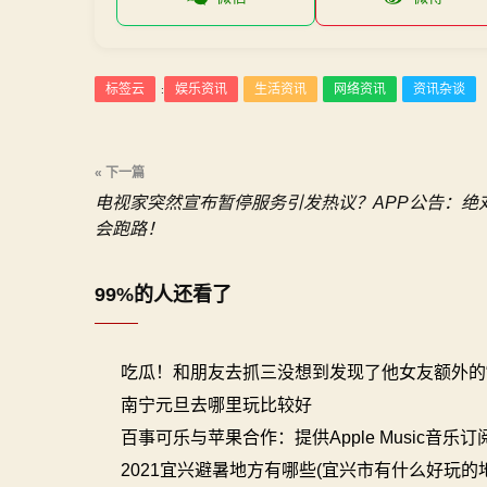
标签云
娱乐资讯
生活资讯
网络资讯
资讯杂谈
:
文
« 下一篇
电视家突然宣布暂停服务引发热议？APP公告：绝
章
会跑路！
导
99%的人还看了
航
吃瓜！和朋友去抓三没想到发现了他女友额外的“
南宁元旦去哪里玩比较好
百事可乐与苹果合作：提供Apple Music音乐
2021宜兴避暑地方有哪些(宜兴市有什么好玩的