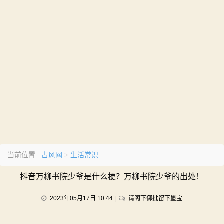
古风网
生活常识
当前位置:
>
抖音万柳书院少爷是什么梗？万柳书院少爷的出处！
on
2023年05月17日 10:44
请阁下御批留下墨宝
抖
音