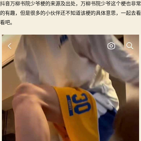
抖音万柳书院少爷梗的来源及出处，万柳书院少爷这个梗也非常
万
柳
的有趣，但是很多的小伙伴还不知道该梗的具体意思，一起去看
书
看吧。
院
少
爷
是
什
么
梗？
万
柳
书
院
少
爷
的
出
处！