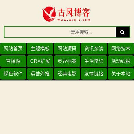
Skip
to
content
Search
Search
for:
网站首页
主题模板
网站源码
资讯杂谈
网络技术
直播源
CRX扩展
灵异档案
生活常识
活动线报
绿色软件
运营外推
经典电影
友情链接
关于本站