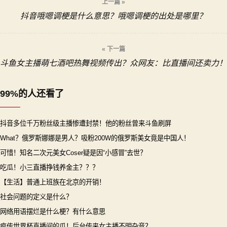
上一篇 »
抖音哦嗯调梗是什么意思？哦嗯调梗的出处是哪里？
章
导
« 下一篇
斗鱼女主播萌七酒吧热舞视频传出？众网友：比直播间还卖力！
航
99%的人还看了
抖音多位千万粉丝级主播惨遭封禁！他的粉丝曾来斗鱼刷屏
What？俄罗斯娜娜是男人？吸粉200W的俄罗斯美女竟是中国人！
可惜！知名二次元美女Coser疑是因“小感冒”去世？
吃瓜！小三直播挣钱养金主？？？
【生活】普通上班族在北京的开销！
社会问题的定义是什么？
网络用语摆烂是什么梗？有什么意思
疯传世界杯直播间的瓜！后台传来女主播不明杂音？