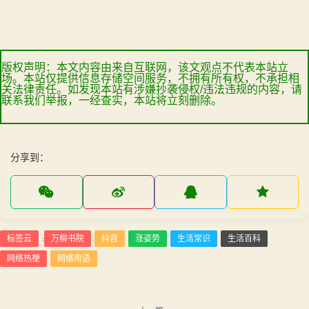
版权声明：本文内容由来自互联网，该文观点不代表本站立
场。本站仅提供信息存储空间服务，不拥有所有权，不承担相
关法律责任。如发现本站有涉嫌抄袭侵权/违法违规的内容，请
联系我们举报，一经查实，本站将立刻删除。
分享到：
标签云
万柳书院
抖音
涨姿势
生活常识
生活百科
:
网络热梗
网络用语
文