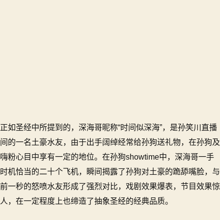
正如圣经中所提到的，深海哥昵称“时间似深海”，是孙笑川直播
间的一名土豪水友，由于出手阔绰经常给孙狗送礼物，在孙狗及
嗨粉心目中享有一定的地位。在孙狗showtime中，深海哥一手
时机恰当的二十个飞机，瞬间揭露了孙狗对土豪的跪舔嘴脸，与
前一秒的怒喷水友形成了强烈对比，戏剧效果爆表，节目效果惊
人，在一定程度上也缔造了抽象圣经的经典品质。