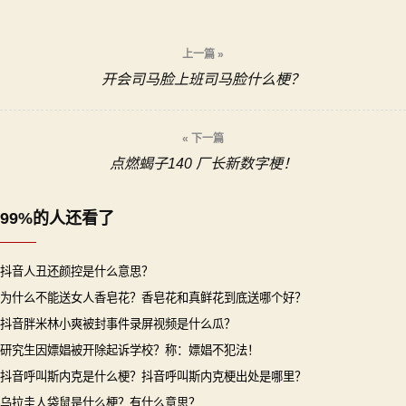
文
上一篇 »
开会司马脸上班司马脸什么梗？
章
导
« 下一篇
点燃蝎子140 厂长新数字梗！
航
99%的人还看了
抖音人丑还颜控是什么意思？
为什么不能送女人香皂花？香皂花和真鲜花到底送哪个好？
抖音胖米林小爽被封事件录屏视频是什么瓜？
研究生因嫖娼被开除起诉学校？称：嫖娼不犯法！
抖音呼叫斯内克是什么梗？抖音呼叫斯内克梗出处是哪里？
乌拉圭人袋鼠是什么梗？有什么意思？