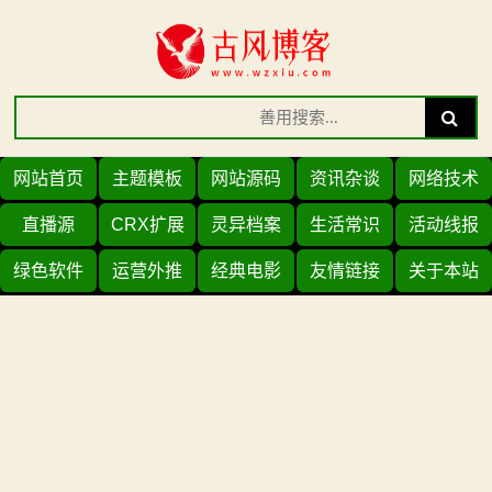
Skip
to
content
Search
Search
for:
网站首页
主题模板
网站源码
资讯杂谈
网络技术
直播源
CRX扩展
灵异档案
生活常识
活动线报
绿色软件
运营外推
经典电影
友情链接
关于本站