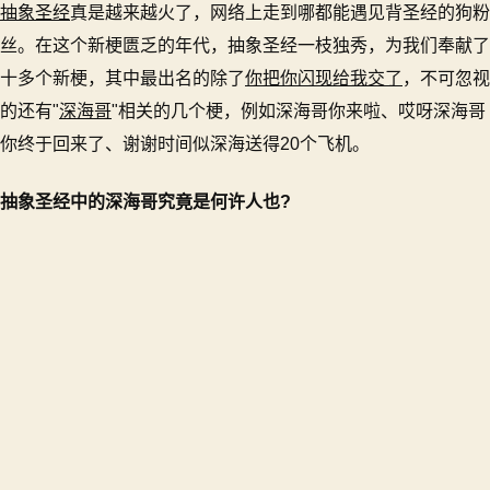
抽象圣经
真是越来越火了，网络上走到哪都能遇见背圣经的狗粉
圣
经
丝。在这个新梗匮乏的年代，抽象圣经一枝独秀，为我们奉献了
中
十多个新梗，其中最出名的除了
你把你闪现给我交了
，不可忽视
的
的还有"
深海哥
"相关的几个梗，例如深海哥你来啦、哎呀深海哥
深
海
你终于回来了、谢谢时间似深海送得20个飞机。
哥
何
抽象圣经中的深海哥究竟是何许人也?
许
人
也？