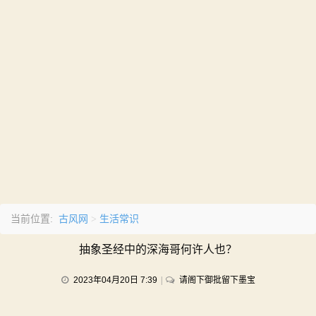
古风网
生活常识
当前位置:
>
抽象圣经中的深海哥何许人也？
on
2023年04月20日 7:39
请阁下御批留下墨宝
抽
象