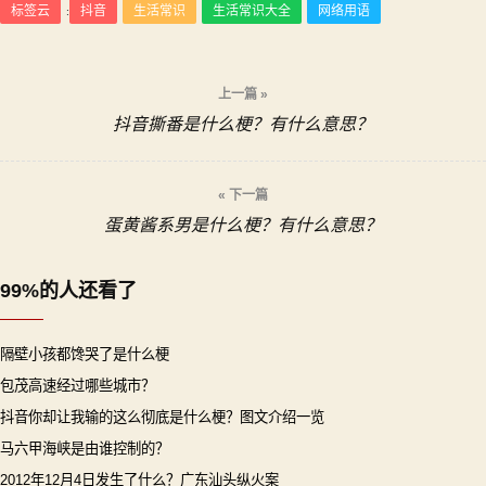
标签云
抖音
生活常识
生活常识大全
网络用语
:
文
上一篇 »
抖音撕番是什么梗？有什么意思？
章
导
« 下一篇
蛋黄酱系男是什么梗？有什么意思？
航
99%的人还看了
隔壁小孩都馋哭了是什么梗
包茂高速经过哪些城市？
抖音你却让我输的这么彻底是什么梗？图文介绍一览
马六甲海峡是由谁控制的？
2012年12月4日发生了什么？广东汕头纵火案