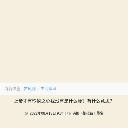
古风网
生活常识
当前位置:
>
上帝才有怜悯之心我没有是什么梗？有什么意思？
on
2022年08月18日 9:34
请阁下御批留下墨宝
上
帝