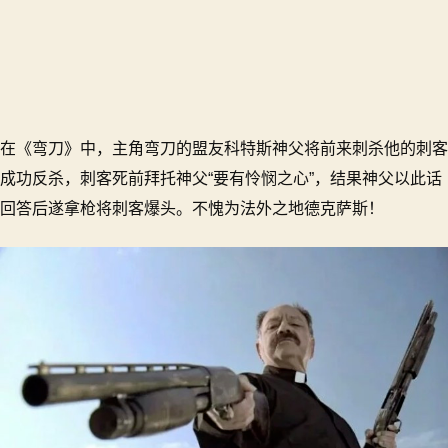
在《弯刀》中，主角弯刀的盟友科特斯神父将前来刺杀他的刺客
成功反杀，刺客死前拜托神父“要有怜悯之心”，结果神父以此话
回答后遂拿枪将刺客爆头。不愧为法外之地德克萨斯！