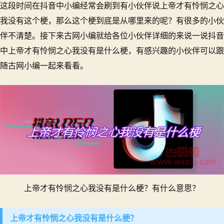
这段时间在抖音中小编经常会刷到有小伙伴说上帝才有怜悯之心
才
有
我没有这个梗，那么这个梗到底是从哪里来的呢？有很多的小伙
怜
伴不清楚。接下来古网小编就给各位小伙伴详细的来说一说抖音
悯
中上帝才有怜悯之心我没有是什么梗，有感兴趣的小伙伴可以跟
之
心
随古网小编一起来看看。
我
没
有
是
什
么
梗？
有
什
么
上帝才有怜悯之心我没有是什么梗？有什么意思？
意
思？
上帝才有怜悯之心我没有是什么梗？