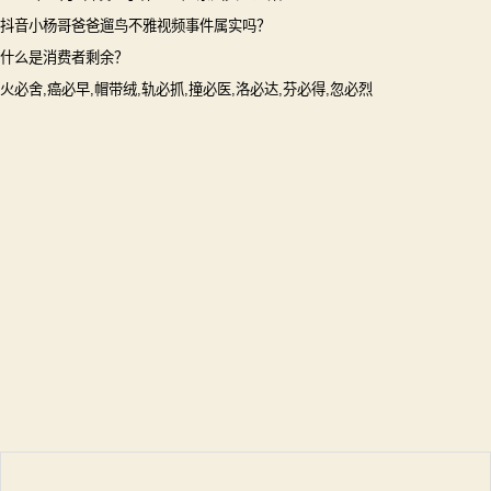
抖音小杨哥爸爸遛鸟不雅视频事件属实吗？
什么是消费者剩余？
火必舍,癌必早,帽带绒,轨必抓,撞必医,洛必达,芬必得,忽必烈