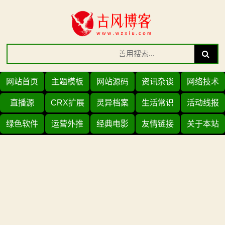
Skip
to
content
Search
Search
for:
网站首页
主题模板
网站源码
资讯杂谈
网络技术
直播源
CRX扩展
灵异档案
生活常识
活动线报
绿色软件
运营外推
经典电影
友情链接
关于本站