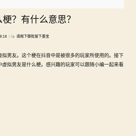
么梗？有什么意思？
on
9:16
请阁下御批留下墨宝
虚
拟
虚拟男友。这个梗在抖音中是被很多的玩家所使用的。接下
男
友
中虚拟男友是什么梗。感兴趣的玩家可以跟随小编一起来看
是
什
么
梗？
有
什
么
意
思？