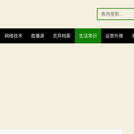
Search
for:
网络技术
直播源
灵异档案
生活常识
运营外推