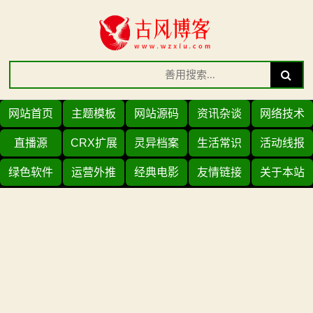
Skip
to
content
Search
Search
for:
网站首页
主题模板
网站源码
资讯杂谈
网络技术
直播源
CRX扩展
灵异档案
生活常识
活动线报
绿色软件
运营外推
经典电影
友情链接
关于本站