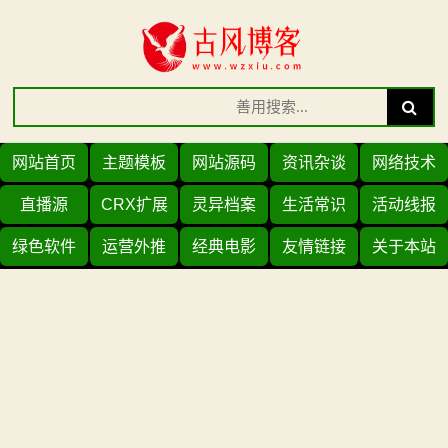
Skip
to
content
Search
Search
for:
网站首页
主题模板
网站源码
资讯杂谈
网络技术
直播源
CRX扩展
灵异档案
生活常识
活动线报
绿色软件
运营外推
经典电影
友情链接
关于本站