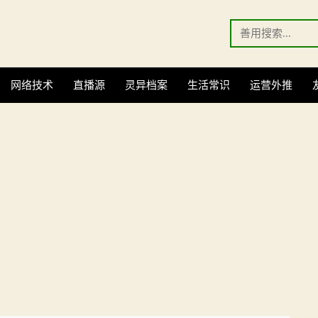
Search
for:
网络技术
直播源
灵异档案
生活常识
运营外推