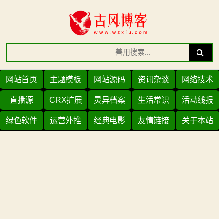
Skip
to
content
Search
Search
for:
网站首页
主题模板
网站源码
资讯杂谈
网络技术
直播源
CRX扩展
灵异档案
生活常识
活动线报
绿色软件
运营外推
经典电影
友情链接
关于本站