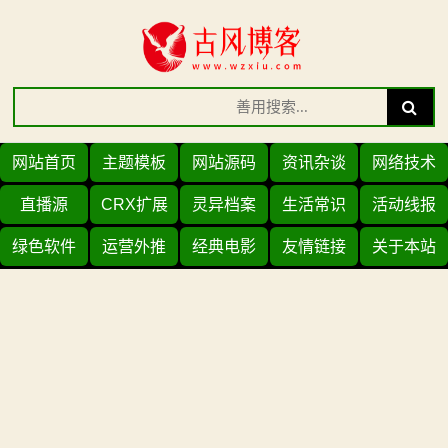
Skip
to
content
Search
Search
for:
网站首页
主题模板
网站源码
资讯杂谈
网络技术
直播源
CRX扩展
灵异档案
生活常识
活动线报
绿色软件
运营外推
经典电影
友情链接
关于本站