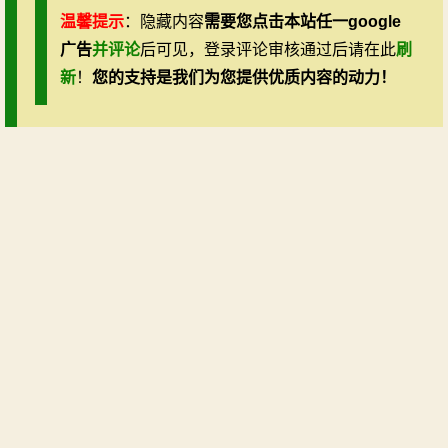
温馨提示
：隐藏内容
需要您点击本站任一google
广告
并评论
后可见，登录评论审核通过后请在此
刷
新
！
您的支持是我们为您提供优质内容的动力！