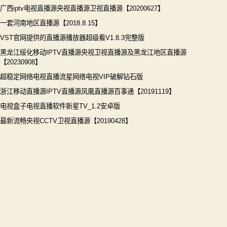
广西iptv电视直播源央视直播源卫视直播源【20200627】
一套河南地区直播源【2018.8.15】
VST官网提供的直播源播放器超级看V1.8.3完整版
黑龙江绥化移动IPTV直播源央视卫视直播源及黑龙江地区直播源
【20230908】
超稳定网络电视直播流星网络电视VIP破解钻石版
浙江移动直播源IPTV直播源凤凰直播源百事通【20191119】
电视盒子电视直播软件新星TV_1.2安卓版
最新流畅央视CCTV卫视直播源【20190428】