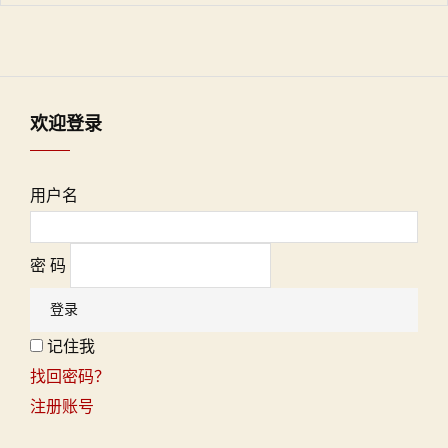
欢迎登录
用户名
密 码
记住我
找回密码？
注册账号