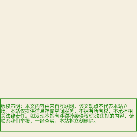
版权声明：本文内容由来自互联网，该文观点不代表本站立
场。本站仅提供信息存储空间服务，不拥有所有权，不承担相
关法律责任。如发现本站有涉嫌抄袭侵权/违法违规的内容，请
联系我们举报，一经查实，本站将立刻删除。