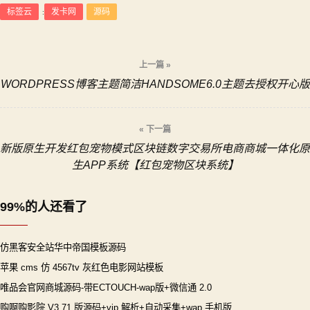
标签云
发卡网
源码
:
文
上一篇 »
WORDPRESS博客主题简洁HANDSOME6.0主题去授权开心版
章
导
« 下一篇
新版原生开发红包宠物模式区块链数字交易所电商商城一体化原
航
生APP系统【红包宠物区块系统】
99%的人还看了
仿黑客安全站华中帝国模板源码
苹果 cms 仿 4567tv 灰红色电影网站模板
唯品会官网商城源码-带ECTOUCH-wap版+微信通 2.0
购啊购影院 V3.71 版源码+vip 解析+自动采集+wap 手机版