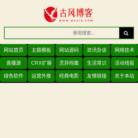
Skip
to
content
Search
Search
for:
网站首页
主题模板
网站源码
资讯杂谈
网络技术
直播源
CRX扩展
灵异档案
生活常识
活动线报
绿色软件
运营外推
经典电影
友情链接
关于本站