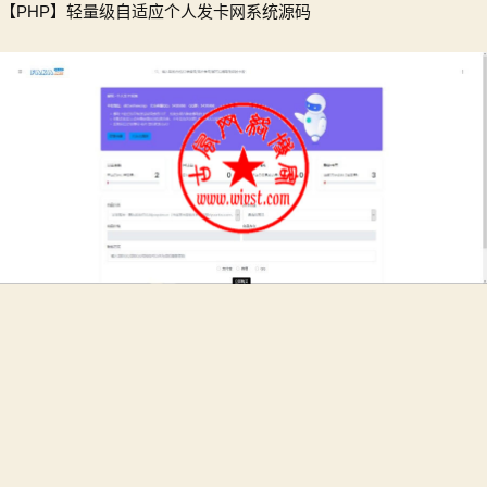
【PHP】轻量级自适应个人发卡网系统源码
量
级
自
适
应
个
人
发
卡
系
统
源
码