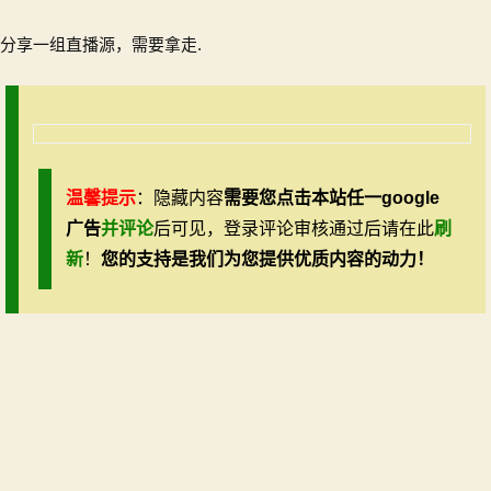
港
澳
分享一组直播源，需要拿走.
台
直
播
源
【2018.8.27】
温馨提示
：隐藏内容
需要您点击本站任一google
广告
并评论
后可见，登录评论审核通过后请在此
刷
新
！
您的支持是我们为您提供优质内容的动力！