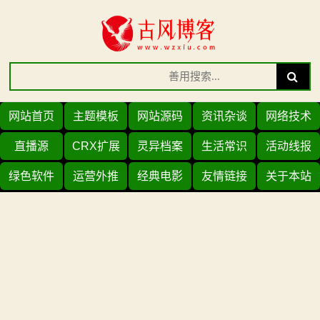
Skip
to
content
Search
Search
for:
网站首页
主题模板
网站源码
资讯杂谈
网络技术
直播源
CRX扩展
灵异档案
生活常识
活动线报
绿色软件
运营外推
经典电影
友情链接
关于本站