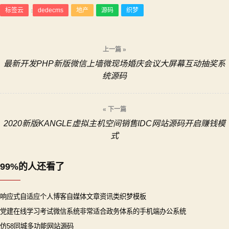
标签云
dedecms
地产
源码
织梦
:
文
上一篇 »
最新开发PHP新版微信上墙微现场婚庆会议大屏幕互动抽奖系
章
统源码
导
« 下一篇
航
2020新版KANGLE虚拟主机空间销售IDC网站源码开启赚钱模
式
99%的人还看了
响应式自适应个人博客自媒体文章资讯类织梦模板
党建在线学习考试微信系统非常适合政务体系的手机端办公系统
仿58同城多功能网站源码