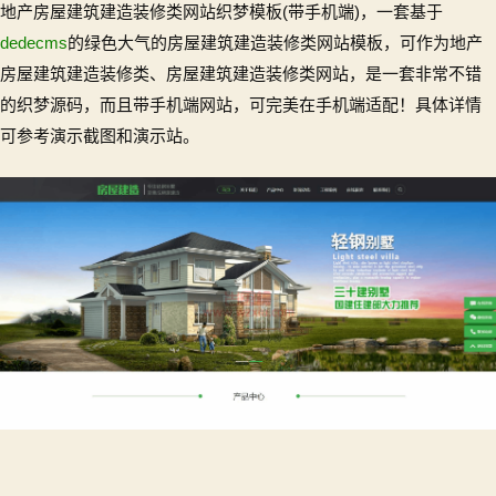
地产房屋建筑建造装修类网站织梦模板(带手机端)，一套基于
地
产
dedecms
的绿色大气的房屋建筑建造装修类网站模板，可作为地产
房
房屋建筑建造装修类、房屋建筑建造装修类网站，是一套非常不错
屋
的织梦源码，而且带手机端网站，可完美在手机端适配！具体详情
建
可参考演示截图和演示站。
筑
建
造
装
修
类
网
站
整
站
源
码