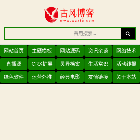
Skip
to
content
Search
Search
for:
网站首页
主题模板
网站源码
资讯杂谈
网络技术
直播源
CRX扩展
灵异档案
生活常识
活动线报
绿色软件
运营外推
经典电影
友情链接
关于本站