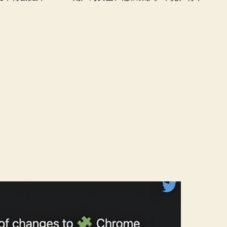
手：
Chrome
的
广
告
终
于
可
以
正
常
显
示
了！