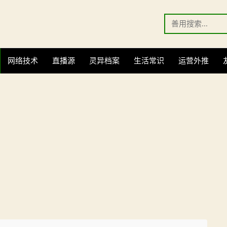
Search
for:
网络技术
直播源
灵异档案
生活常识
运营外推