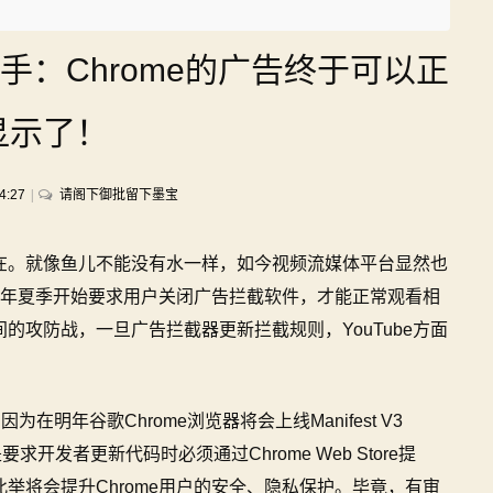
：Chrome的广告终于可以正
显示了！
on
4:27
请阁下御批留下墨宝
谷
歌
在。就像鱼儿不能没有水一样，如今视频流媒体平台显然也
浏
览
年夏季开始要求用户关闭广告拦截软件，才能正常观看相
器
间的攻防战，一旦广告拦截器更新拦截规则，YouTube方面
对
广
告
拦
明年谷歌Chrome浏览器将会上线Manifest V3
截
就是要求开发者更新代码时必须通过Chrome Web Store提
器
举将会提升Chrome用户的安全、隐私保护。毕竟，有审
动