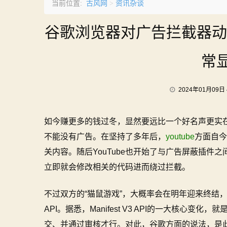
古风网
资讯杂谈
当前位置:
>
谷歌浏览器对广告拦截器动手
常
2024年01月09日 
如今赚更多的钱过冬，显然要远比一个好名声更实
不能没有广告。在坚持了多年后，
youtube
方面自今
关内容。随后YouTube也开始了与广告屏蔽插件之
立即就会修改相关的代码进而绕过拦截。
不过双方的“猫鼠游戏”，大概率会在明年迎来终结，因为在
API。据悉，Manifest V3 API的一大核心变化，
交、并通过审核才行。对此，谷歌方面的说法，是此