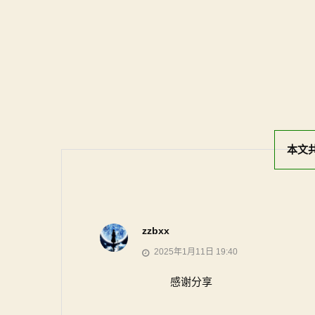
本文共
Comment
zzbxx
navigation
2025年1月11日 19:40
感谢分享