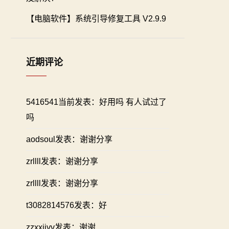
【电脑软件】系统引导修复工具 V2.9.9
近期评论
5416541当前发表：好用吗 有人试过了
吗
aodsoul发表：谢谢分享
zrllll发表：谢谢分享
zrllll发表：谢谢分享
t3082814576发表：好
zzxxiivv发表：谢谢