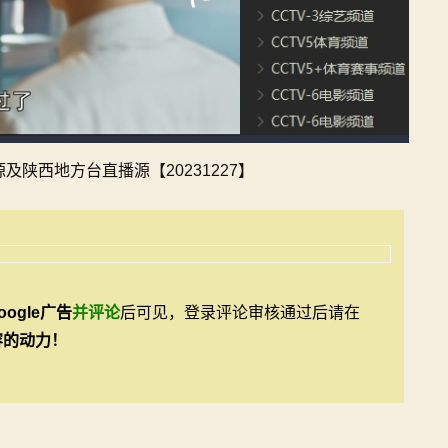
及陕西地方台直播源【20231227】
ogle广告
并评论
后可见，登录评论审核通过后请在
容的动力！