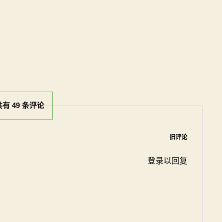
有 49 条评论
旧评论
登录以回复