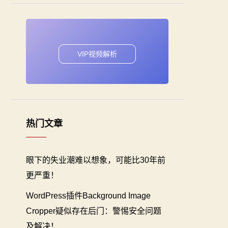
VIP视频解析
热门文章
眼下的失业潮难以想象，可能比30年前
更严重！
WordPress插件Background Image
Cropper疑似存在后门：警惕安全问题
及解决！