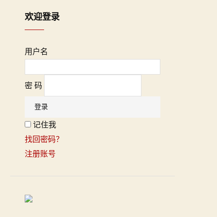
欢迎登录
用户名
密 码
记住我
找回密码？
注册账号