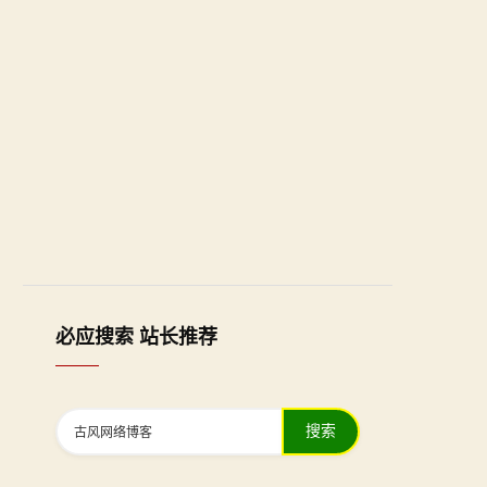
必应搜索 站长推荐
搜索