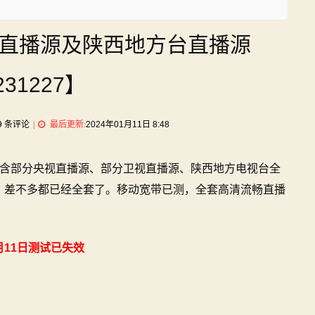
视直播源及陕西地方台直播源
231227】
9 条评论
最后更新:
2024年01月11日 8:48
含部分央视直播源、部分卫视直播源、陕西地方电视台全
源，差不多都已经全套了。移动宽带已测，全套高清流畅直播
1月11日测试已失效