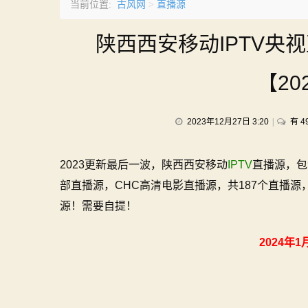
古风网
直播源
当前位置:
>
陕西西安移动IPTV央
【20
陕
2023年12月27日 3:20
有 4
西
西
2023更新最后一波，陕西西安移动
IPTV
直播源，包
安
移
部直播源，CHC高清电影直播源，共187个直播
动
源！需要自提！
IPTV
央
2024年
视
直
播
源
及