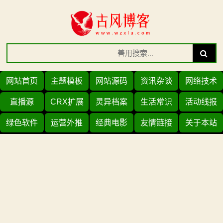
Skip
to
content
Search
Search
for:
网站首页
主题模板
网站源码
资讯杂谈
网络技术
直播源
CRX扩展
灵异档案
生活常识
活动线报
绿色软件
运营外推
经典电影
友情链接
关于本站