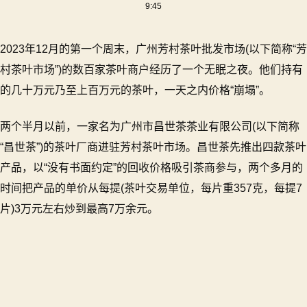
9:45
州
芳
村
2023年12月的第一个周末，广州芳村茶叶批发市场(以下简称“芳
金
村茶叶市场”)的数百家茶叶商户经历了一个无眠之夜。他们持有
融
的几十万元乃至上百万元的茶叶，一天之内价格“崩塌”。
茶
崩
盘：
两个半月以前，一家名为广州市昌世茶茶业有限公司(以下简称
股
“昌世茶”)的茶叶厂商进驻芳村茶叶市场。昌世茶先推出四款茶叶
价
产品，以“没有书面约定”的回收价格吸引茶商参与，两个多月的
一
夜
时间把产品的单价从每提(茶叶交易单位，每片重357克，每提7
从
片)3万元左右炒到最高7万余元。
5
万
跌
到
2
千，