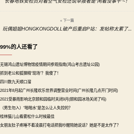
长春地铁安检员对着空气安检还说举报者是“闲着没事干”~！
章
导
« 下一篇
玩偶姐姐HONGKONGDOLL破产后重启P站：发帖称太累了...
航
99%的人还看了
无锡鸿山遗址博物馆疫情期间参观指南(鸿山考古遗址公园)
抓到老公和狐狸精“现场”？我傻了！
四川数九天顺口溜
2021年8月起广州长隆欢乐世界调整营业时间(广州长隆几点开门时间)
2021受暴雨影响北京颐和园临时关闭9月(颐和园冰场关闭了吗)
（男生勿入）“啪啪水”是怎么让人失控的？
桂林猫儿山看雾松什么时候最佳
女朋友肚子疼睡不着凌晨打电话把我吵醒陪她说话？她是不是太作了？