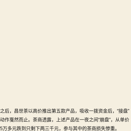
涉
事
金
额
超
5
亿
元！
之后，昌世茶以高价推出第五款产品，吸收一拨资金后，“接盘”
动作戛然而止。茶商透露，上述产品在一夜之间“崩盘”，从单价
5万多元跌到只剩下两三千元，参与其中的茶商损失惨重。