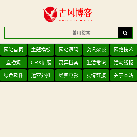
Skip
to
content
Search
Search
for:
网站首页
主题模板
网站源码
资讯杂谈
网络技术
直播源
CRX扩展
灵异档案
生活常识
活动线报
绿色软件
运营外推
经典电影
友情链接
关于本站