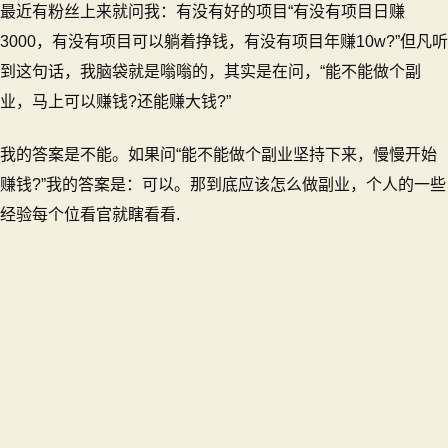
最近有粉丝上来就问我：有没有好的项目“有没有项目日赚
样
的
3000，有没有项目可以躺着挣钱，有没有项目年赚10w?”但凡听
人
到这句话，我脑袋就是嗡嗡的，其实是在问，“能不能做个副
适
业，马上可以赚钱?还能赚大钱?”
合
搞
副
我的答案是不能。如果问“能不能做个副业坚持下来，慢慢开始
业？
赚钱?”我的答案是：可以。那到底应该怎么做副业，个人的一些
我
经验每个位看官就瞎看看.
总
结
了
以
下
几
点