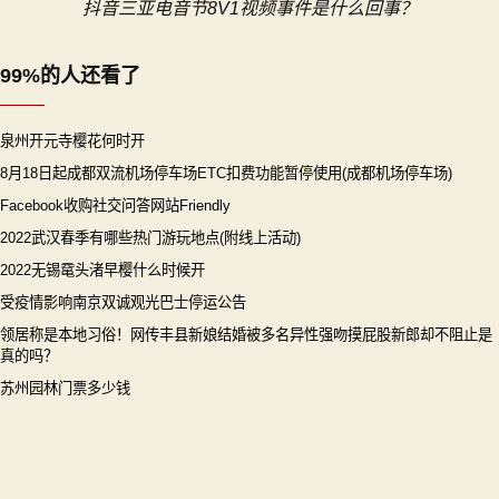
抖音三亚电音节8V1视频事件是什么回事？
航
99%的人还看了
泉州开元寺樱花何时开
8月18日起成都双流机场停车场ETC扣费功能暂停使用(成都机场停车场)
Facebook收购社交问答网站Friendly
2022武汉春季有哪些热门游玩地点(附线上活动)
2022无锡鼋头渚早樱什么时候开
受疫情影响南京双诚观光巴士停运公告
领居称是本地习俗！网传丰县新娘结婚被多名异性强吻摸屁股新郎却不阻止是
真的吗？
苏州园林门票多少钱