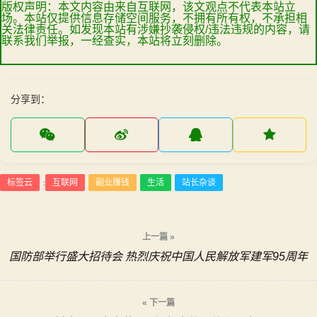
版权声明：本文内容由来自互联网，该文观点不代表本站立
场。本站仅提供信息存储空间服务，不拥有所有权，不承担相
关法律责任。如发现本站有涉嫌抄袭侵权/违法违规的内容，请
联系我们举报，一经查实，本站将立刻删除。
分享到：
标签云
互联网
副业赚钱
生活
站长杂谈
:
文
上一篇 »
国防部举行盛大招待会 热烈庆祝中国人民解放军建军95周年
章
导
« 下一篇