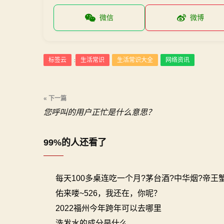
微信
微博
标签云
生活常识
生活常识大全
网络资讯
:
文
« 下一篇
您呼叫的用户正忙是什么意思？
章
导
99%的人还看了
航
每天100多桌连吃一个月?茅台酒?中华烟?帝王蟹
佑来喽~526，我还在，你呢？
2022福州今年跨年可以去哪里
洗发水的成分是什么