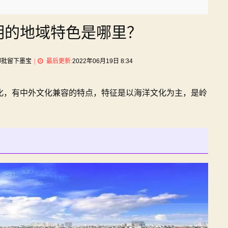
明的地域特色是哪里？
on
御批留下墨宝
最后更新:
2022年06月19日 8:34
潮
州
化，有中外文化兼容的特点，特征是以海洋文化为主，是岭
文
化
具
有
鲜
明
的
地
域
特
色
是