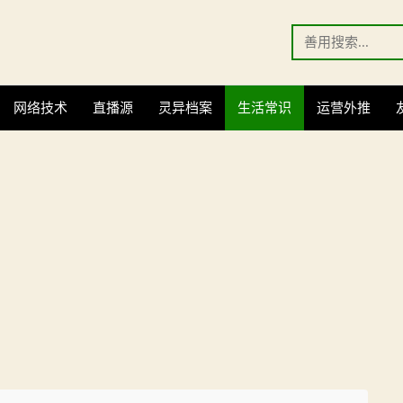
Search
for:
网络技术
直播源
灵异档案
生活常识
运营外推