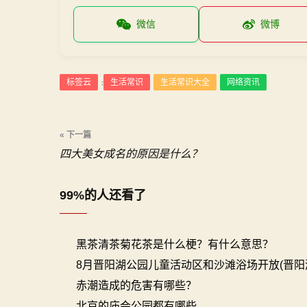
微信
微博
标签云
生活常识
生活常识大全
网络资讯
:
文
« 下一篇
四大美女成名的原因是什么？
章
导
99%的人还看了
航
黑茶清茶菊花茶是什么梗？有什么意思？
8月晋阳湖公园儿童活动区和沙滩浴场开放(晋阳
赤潮造成的危害有哪些？
北京的庙会公园都有哪些