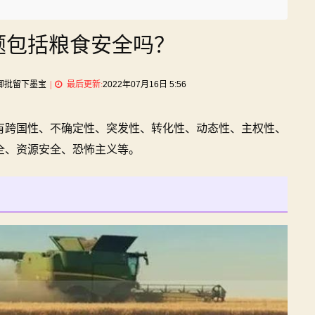
题包括粮食安全吗？
on
御批留下墨宝
最后更新:
2022年07月16日 5:56
非
传
有跨国性、不确定性、突发性、转化性、动态性、主权性、
统
安
全、资源安全、恐怖主义等。
全
问
题
包
括
粮
食
安
全
吗？