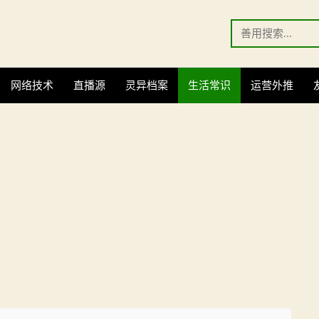
Search
for:
网络技术
直播源
灵异档案
生活常识
运营外推