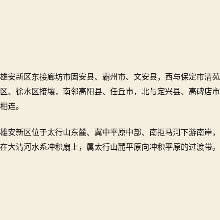
雄安新区东接廊坊市固安县、霸州市、文安县，西与保定市清苑
区、徐水区接壤，南邻高阳县、任丘市，北与定兴县、高碑店市
相连。
雄安新区位于太行山东麓、冀中平原中部、南拒马河下游南岸，
在大清河水系冲积扇上，属太行山麓平原向冲积平原的过渡带。