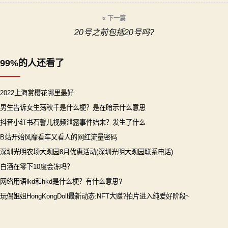
导
« 下一篇
20号之前包括20号吗?
航
99%的人还看了
2022上海赏樱花哪里最好
男生告诉女生荡秋千是什么梗？是在暗示什么意思
抖音小红书石馨儿视频泄露事件始末？发生了什么
B站开始风靡看车又看人的网红流量密码
深圳光明农场大观园8月优惠活动(深圳光明大观园联系电话)
白酒在零下10度会冻吗？
网络用语lkd和hkd是什么梗？有什么意思?
玩偶姐姐HongKongDoll最新动态:NFT大赚?拍片进入纯爱好阶段~