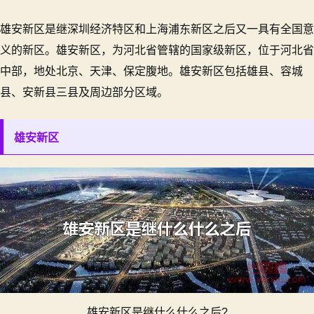
新
区
雄安新区是继深圳经济特区和上海浦东新区之后又一具有全国意
是
义的新区。雄安新区，为河北省管辖的国家级新区，位于河北省
继
中部，地处北京、天津、保定腹地。雄安新区包括雄县、容城
什
么
县、安新县三县及周边部分区域。
什
么
雄安新区
之
后?
雄安新区是继什么什么之后?