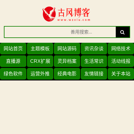
Skip
to
content
Search
Search
for:
网站首页
主题模板
网站源码
资讯杂谈
网络技术
直播源
CRX扩展
灵异档案
生活常识
活动线报
绿色软件
运营外推
经典电影
友情链接
关于本站