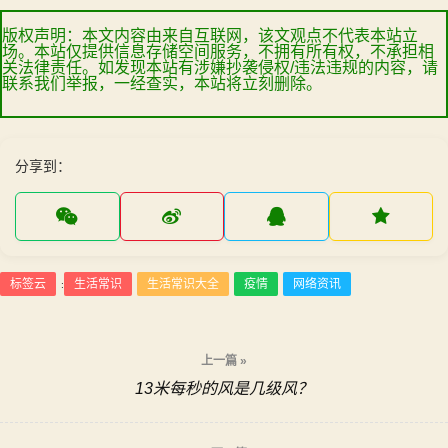
版权声明：本文内容由来自互联网，该文观点不代表本站立
场。本站仅提供信息存储空间服务，不拥有所有权，不承担相
关法律责任。如发现本站有涉嫌抄袭侵权/违法违规的内容，请
联系我们举报，一经查实，本站将立刻删除。
分享到：
标签云
生活常识
生活常识大全
疫情
网络资讯
:
文
上一篇 »
13米每秒的风是几级风？
章
导