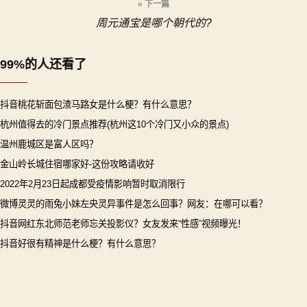
« 下一篇
周元通宝是哪个朝代的?
航
99%的人还看了
抖音桃花斩面包渣马路女是什么梗？有什么意思？
杭州值得去的冷门景点推荐(杭州这10个冷门又小众的景点)
温州鹿城区是富人区吗？
金山岭长城住宿哪家好-这份攻略请收好
2022年2月23日起成都受疫情影响暂时取消限行
微博灵灵的雨兔小妹左央灵异事件是怎么回事？网友：在哪可以看？
抖音网红东北师范老师忘关投影仪？女友发来“性感”视频曝光！
抖音好很有精神是什么梗？有什么意思？