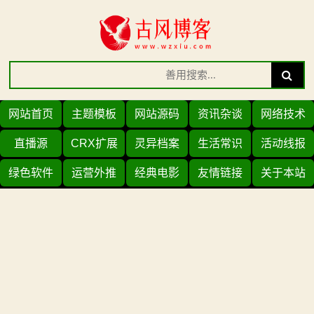
Skip
to
content
Search
Search
for:
网站首页
主题模板
网站源码
资讯杂谈
网络技术
直播源
CRX扩展
灵异档案
生活常识
活动线报
绿色软件
运营外推
经典电影
友情链接
关于本站