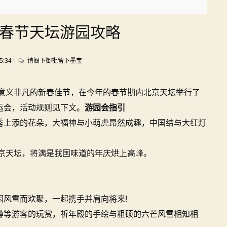
奥春节天坛游园攻略
on
5:34
请阁下御批留下墨宝
2022
北
个意义非凡的新春佳节，在今年的春节期内北京天坛举行了
京
冬
运会，活动规则见下文。
游园会指引
奥
秀上添的花朵，大福神与小萌虎昂然成趣，中国结与大红灯
春
节
天
北京天坛，将满是我国味道的年庆烘上高峰。
坛
游
园
攻
风雪而欢聚，一起携手并肩向将来!
略
蹲等游客的玩赏，祈年殿的手绘与粗硕的六芒风雪相知相