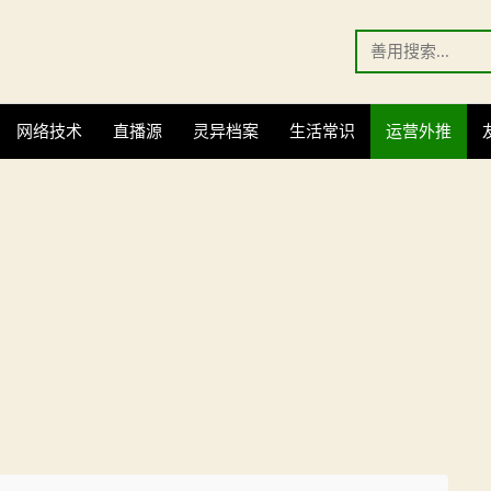
Search
for:
网络技术
直播源
灵异档案
生活常识
运营外推