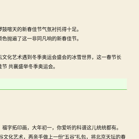
锣鼓喧天的新春佳节气氛衬托得十足。
颜色抛遍了这一非同凡响的新春佳节。
坛文化艺术遇到冬季奥运会盛会的冰雪世界，这一春节长
节 共襄盛举冬季奥运会。
、福字拓印画，大年初一，你爱听的科谱这儿统统都有。
祈谷文化艺术，再亲手做上一份“五谷”礼包，将北京天坛的春