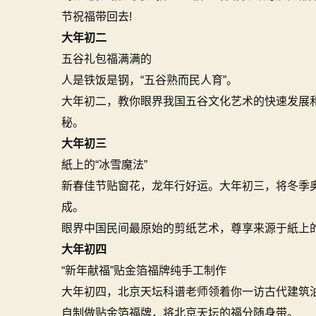
节祝福带回去!
大年初二
五谷礼包福满满的
人是铁饭是钢，“五谷熟而民人育”。
大年初二，教你眼界我国五谷文化艺术的快速发展
秘。
大年初三
紙上的“冰雪魔法”
新春佳节贴窗花，龙年行好运。大年初三，将冬季奥
成。
眼界中国民间最原始的剪纸艺术，尊享来源于紙上的
大年初四
“新年献福”贴金箔福牌纯手工制作
大年初四，北京天坛科谱老师领着你一访古代建筑
自制做贴金箔福牌，将北京天坛的福分随身带。