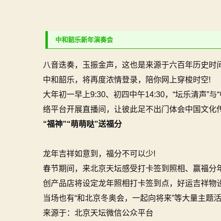
中和韶乐
新年演奏会
八音迭奏，玉振金声，这也是来源于六百年历史时
中和韶乐，将再度浓情登录，陪你网上穿梭时空!
大年初一早上9:30、初四中午14:30，“坛乐清声
络平台开展直播间，让彼此足不出门体会中国文化传
“福神”“萌萌哒”送福分
龙年吉祥如意到，福分不可以少!
春节期间，来北京天坛感受打卡签到照相、赢福分
创产品店将设定龙年照相打卡签到点，好运吉祥物设
当场也有“和北京冬奥会，一起向将来”等大量主题活
来源于：北京天坛微信公众平台