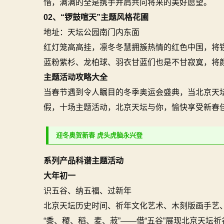
惜，满满的全是携手并肩共向将来的美好愿望。
02、“锣鼓喧天”主题风格花圃
地址：天坛公园南门内东面
红灯笼高高挂，凛冬冬慧拥簇热情的红色中国，将
蓝粉紫杉、龙柏球、羽衣甘蓝们也是不甘寂寞，将
主题活动攻略大全
当春节遇到令人瞩目的冬季奥运会盛典，当北京天
假，十场主题活动，北京天坛与你，愉快享受新春佳
迎冬奥贺新春 虎头虎脑永兴登
系列产品科谱主题活动
大年初一
识五谷、纳五福、过新年
北京天坛历史时间、祈年文化艺术、木刻版画手艺
“黍、稷、稻、麦、菽”——借“五谷”展现北京天坛