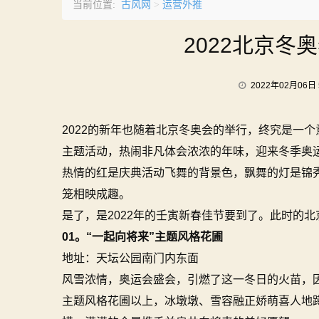
古风网
运营外推
当前位置:
>
2022北京冬
2022年02月06日 
2022的新年也随着北京冬奥会的举行，终究是一
主题活动，热闹非凡体会浓浓的年味，迎来冬季奥
热情的红是庆典活动飞舞的背景色，飘舞的灯是锦
笼相映成趣。
是了，是2022年的壬寅新春佳节要到了。此时的
01。“一起向将来”主题风格花圃
地址：天坛公园南门内东面
风雪浓情，奥运会盛会，引燃了这一冬日的火苗，因
主题风格花圃以上，冰墩墩、雪容融正娇萌喜人地