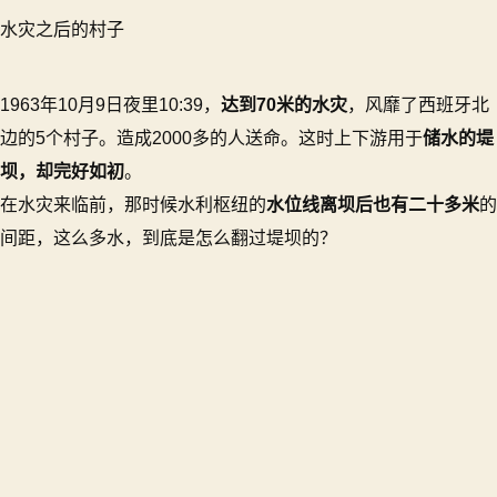
利
水灾之后的村子
瓦
依
昂
1963年10月9日夜里10:39，
达到70米的水灾
，风靡了西班牙北
溃
边的5个村子。造成2000多的人送命。这时上下游用于
储水的堤
坝
坝，却完好如初
。
事
在水灾来临前，那时候水利枢纽的
水位线离坝后也有二十多米
的
件）
间距，这么多水，到底是怎么翻过堤坝的？