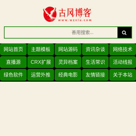
Skip
to
content
Search
Search
for:
网站首页
主题模板
网站源码
资讯杂谈
网络技术
直播源
CRX扩展
灵异档案
生活常识
活动线报
绿色软件
运营外推
经典电影
友情链接
关于本站