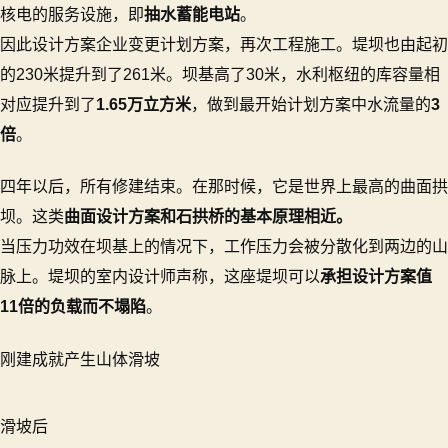
核电的服务设施，即
抽水蓄能电站
。
因此设计方案企业变更计划方案，再次工程施工。堤坝也由起初
的230米提升到了261米。坝基高了30米，水利枢纽的库容量相
对应提升到了
1.65万立方米
，做到最开始计划方案中水流量的
3
倍
。
四年以后，所有修建结束。在那时候，它是世界上最高的曲面拱
坝。这类
曲面设计方案和石拱桥的基本原理相近。
当压力功效在坝基上的情况下，工作压力会被分散化到两边的山
脉上。堤坝的室内设计师声称，这座堤坝可以
承担设计方案值
11倍的负载而不塌陷
。
刚建成就产生山体滑坡
滑坡后