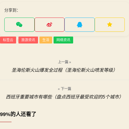
分享到：
标签云
旅游资讯
生活
网络资讯
:
文
上一篇 »
章
圣海伦斯火山爆发全过程（圣海伦斯火山喷发等级）
导
« 下一篇
航
西班牙重要城市有哪些（盘点西班牙最受欢迎的5个城市）
99%的人还看了