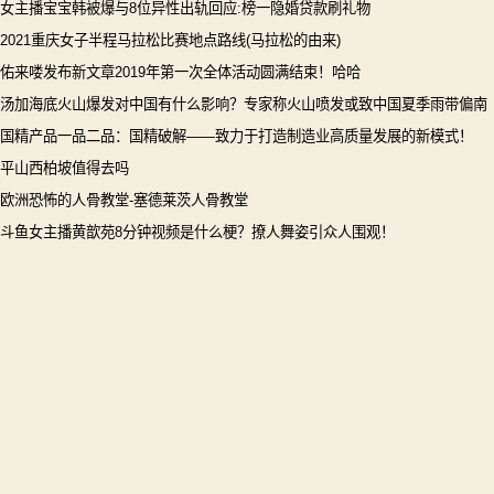
女主播宝宝韩被爆与8位异性出轨回应:榜一隐婚贷款刷礼物
2021重庆女子半程马拉松比赛地点路线(马拉松的由来)
佑来喽发布新文章2019年第一次全体活动圆满结束！哈哈
汤加海底火山爆发对中国有什么影响？专家称火山喷发或致中国夏季雨带偏南
国精产品一品二品：国精破解——致力于打造制造业高质量发展的新模式！
平山西柏坡值得去吗
欧洲恐怖的人骨教堂-塞德莱茨人骨教堂
斗鱼女主播黄歆苑8分钟视频是什么梗？撩人舞姿引众人围观！