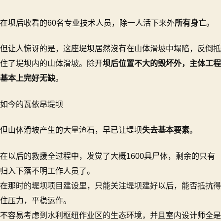
在坝后收看的60名专业技术人员，除一人活下来外
所有身亡
。
但让人惊讶的是，这座堤坝居然沒有在山体滑坡中塌陷，反倒抵
住了堤坝内的山体滑坡。除开
坝后位置不大的毁坏外，主体工程
基本上完好无缺
。
如今的瓦依昂堤坝
但山体滑坡产生的大量渣石，早已让堤坝
失去基本要素
。
在以后的救援全过程中，发觉了大概1600具尸体，剩余的只有
归入下落不明工作人员了。
在那时的堤坝项目建设里，只能关注堤坝建好以后，能否抵抗得
住压力，平稳运作。
不容易考虑到水利枢纽作业区的生态环境，并且室内设计师全是