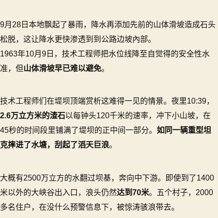
9月28日本地飘起了暴雨，降水再添加先前的山体滑坡造成石头
松脱，这让降水更快渗透到到公路边坡內部。
1963年10月9日，技术工程师把水位线降至自觉得的安全性水
准，但
山体滑坡早已难以避免
。
技术工程师们在堤坝顶端赏析这难得一见的情景。夜里10:39，
2.6万立方米的渣石
以每钟头120千米的速率，冲下小山坡，在
45秒的时间段里铺满了堤坝的正中间一部分。
如同一辆重型坦
克摔进了水塘，刮起了滔天巨浪
。
大概有2500万立方的水翻过坝基，奔向中下游。即使到了1400
米以外的大峡谷出入口，浪头仍然
达到70米
。五个村子，2000
多名住户，在没什么预警信息下，被惊涛骇浪带去。