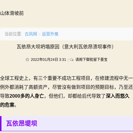
山体滑坡前
古风网
运营外推
当前位置:
>
瓦依昂大坝坍塌原因（意大利瓦依昂溃坝事件）
on
2022年01月24日 3:31
请阁下御批留下墨宝
瓦
依
全球工程史上，有三个重要不成功工程项目，在修建流程中无一
昂
大
例外都消耗了高额资产，尽管沒有做到项目的预期目标，乃至还
坝
导致
2000多的人身亡
，但他们，却都给后代导致了
深入而悠久
坍
的危害
。
塌
原
因
瓦依昂堤坝
（意
大