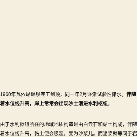
1960年瓦依昂堤坝完工到顶，同一年2月逐渐试验性储水。
伴随
着水位线升高，岸上常常会出现沙土滑进水利枢纽
。
由于水利枢纽所在的地域地质构造是由白云石和黏土构成，伴随
着水位线升高，黏土便会吸湿，变为沙浆儿。而泥浆就等同于
岩