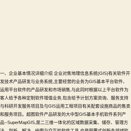
相
关
的
专
利
等
比
如
AR
GIS
的
一、企业基本情况详细介绍 企业对焦地理信息系统(GIS)有关软件开
精
发技术产品研发与业务系统,主要经营的业务为GIS基本平台软件、
准
运用平台软件的产品研发和市场销售,与此同时根据以上平台软件为
定
客人给予各种定制软件增值业务,包含给予计划方案资询、服务支持
位
与
与科研开发服务项目及与GIS运用工程项目有关配套设施商品的售卖
标
和服务项目。超图软件产品研发的大中型GIS基本手机软件系列产
定
品--SuperMapGIS,是二三维一体化的区域数据采集、储存、管理方
AR
法、剖析、解决、绘图与交互的软件工具,也是颠覆式创新各领域软