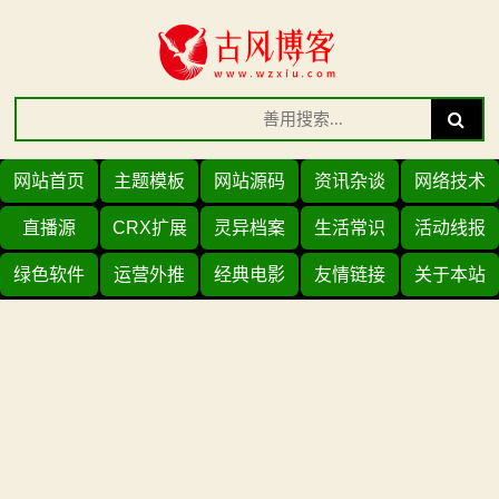
Skip
to
content
Search
Search
for:
网站首页
主题模板
网站源码
资讯杂谈
网络技术
直播源
CRX扩展
灵异档案
生活常识
活动线报
绿色软件
运营外推
经典电影
友情链接
关于本站