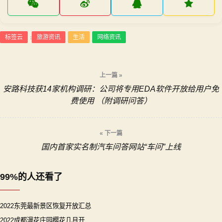
标签云
旅游资讯
生活
网络资讯
:
文
上一篇 »
安路科技获14家机构调研：公司将专用EDA软件开放给用户免
章
费使用 （附调研问答）
导
« 下一篇
航
国内首家实名制汽车问答网站“车问”上线
99%的人还看了
2022东莞最新景区恢复开放汇总
2022成都漫花庄园樱花几月开