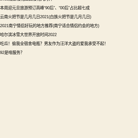
本周迎元旦旅游预订高峰“90后”、“00后”占比超七成
云南火把节是几月几日2021(白族火把节是几月几日)
2021南宁情侣好玩的地方推荐(南宁适合情侣约会的地方)
哈尔滨冰雪大世界开放时间2022
吃瓜！偷我全宿舍电瓶？男友作为汪洋大盗的爱我承受不起！
92是啥服务？