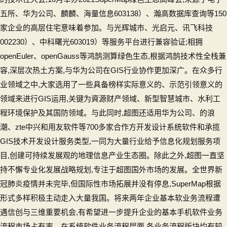
五所、华为公司、麟麟、海量信息603138）、瀚高数据库查询等150
家企业的高层住宅意味着参加。与光辉城市、光启元、讯飞科技
002230）、中科曙光603019）等服务平台进行兼容验证;相拥
openEuler、openGauss等鸿鹄测算绿色生态,根据鸿鹄技术性全栈兼
容,深层次热土方案,与华为公司在GIS行业协作更加深广。在众多行
业领域之中,大家选用了一些具备榜样实际意义的、示范引领意义的
领域来进行GIS运用,关键为資源财产领域、新型智慧城市、水利工
程环境保护及其国防领域。与此同时,超图还适用华为公司、的浪
潮、zte中兴和用友软件等700多家合作方开发设计系统软件和承揽
GIS技术开发设计服务类型,一同为大量行业给予信息化规划服务项
目,创建可持续发展观的地理信息产业生态圈。除此之外,超图一直坚
持不懈专业化发展战略规划,专注于超图国外市场的发展。全世界新
冠肺炎疫情并未完毕,但国际性市场拓展并没有停息,SuperMap根据
形式多样积极主动走入大量我国。将来两年企业基本软业务流程遭
遇信创与三维重要机会,有希望进一步提升企业的基本手机软件业务
流程市场占有率。在系统软件业务流程层面,各业务流程版块均有较