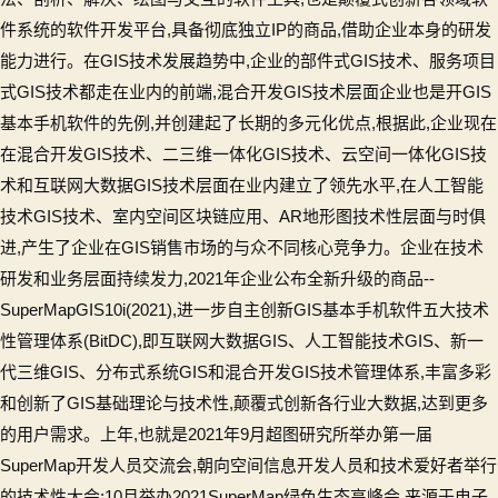
GIS
件系统的软件开发平台,具备彻底独立IP的商品,借助企业本身的研发
的
地
能力进行。在GIS技术发展趋势中,企业的部件式GIS技术、服务项目
图
式GIS技术都走在业内的前端,混合开发GIS技术层面企业也是开GIS
可
基本手机软件的先例,并创建起了长期的多元化优点,根据此,企业现在
视
在混合开发GIS技术、二三维一体化GIS技术、云空间一体化GIS技
化
术和互联网大数据GIS技术层面在业内建立了领先水平,在人工智能
等
相
技术GIS技术、室内空间区块链应用、AR地形图技术性层面与时俱
关
进,产生了企业在GIS销售市场的与众不同核心竞争力。企业在技术
技
研发和业务层面持续发力,2021年企业公布全新升级的商品--
术
SuperMapGIS10i(2021),进一步自主创新GIS基本手机软件五大技术
（附
调
性管理体系(BitDC),即互联网大数据GIS、人工智能技术GIS、新一
研
代三维GIS、分布式系统GIS和混合开发GIS技术管理体系,丰富多彩
问
和创新了GIS基础理论与技术性,颠覆式创新各行业大数据,达到更多
答）
的用户需求。上年,也就是2021年9月超图研究所举办第一届
SuperMap开发人员交流会,朝向空间信息开发人员和技术爱好者举行
的技术性大会;10月举办2021SuperMap绿色生态高峰会,来源于电子