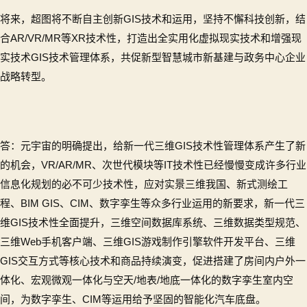
将来，超图将不断自主创新GIS技术和运用，坚持不懈科技创新，结
合AR/VR/MR等XR技术性，打造出全实用化虚拟现实技术和增强现
实技术GIS技术管理体系，共促新型智慧城市新基建与政务中心企业
战略转型。
答：元宇宙的明确提出，给新一代三维GIS技术性管理体系产生了新
的机会，VR/AR/MR、次世代模块等IT技术性已经慢慢变成许多行业
信息化规划的必不可少技术性，应对实景三维我国、新式测绘工
程、BIM GIS、CIM、数字孪生等众多行业运用的新要求，新一代三
维GIS技术性全面提升，三维空间数据库系统、三维数据类型规范、
三维Web手机客户端、三维GIS游戏制作引擎软件开发平台、三维
GIS交互方式等核心技术和商品持续演变，促进搭建了房间内户外一
体化、宏观微观一体化与空天/地表/地底一体化的数字孪生室内空
间，为数字孪生、CIM等运用给予坚固的智能化汽车底盘。