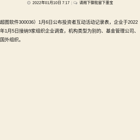
on
2022年01月10日 7:17
请阁下御批留下墨宝
超
图
超图软件300036）1月6日公布投资者互动活动记录表，企业于2022
软
件
年1月5日接纳9家组织企业调查，机构类型为别的、基金管理公司、
获
国外组织。
9
家
机
构
调
研：
公
司
已
申
请
与
VR、
AR+GIS