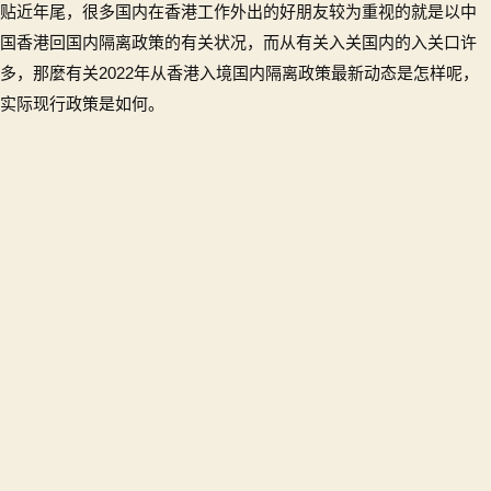
贴近年尾，很多国内在香港工作外出的好朋友较为重视的就是以中
入
境
国香港回国内隔离政策的有关状况，而从有关入关国内的入关口许
内
多，那麼有关2022年从香港入境国内隔离政策最新动态是怎样呢，
地
实际现行政策是如何。
隔
离
政
策
最
新
消
息
2022