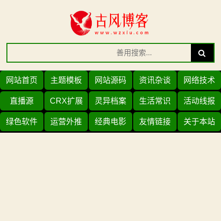
Skip
to
content
Search
Search
for:
网站首页
主题模板
网站源码
资讯杂谈
网络技术
直播源
CRX扩展
灵异档案
生活常识
活动线报
绿色软件
运营外推
经典电影
友情链接
关于本站