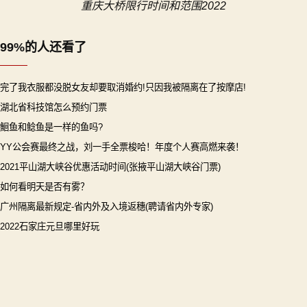
重庆大桥限行时间和范围2022
航
99%的人还看了
完了我衣服都没脱女友却要取消婚约!只因我被隔离在了按摩店!
湖北省科技馆怎么预约门票
鮰鱼和鲶鱼是一样的鱼吗?
YY公会赛最终之战，刘一手全票梭哈！年度个人赛高燃来袭！
2021平山湖大峡谷优惠活动时间(张掖平山湖大峡谷门票)
如何看明天是否有雾？
广州隔离最新规定-省内外及入境返穗(聘请省内外专家)
2022石家庄元旦哪里好玩