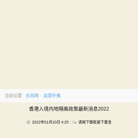
古风网
运营外推
当前位置:
>
香港入境内地隔离政策最新消息2022
on
2022年01月10日 4:25
请阁下御批留下墨宝
香
港