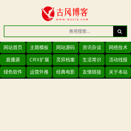
Skip
to
content
Search
Search
for:
网站首页
主题模板
网站源码
资讯杂谈
网络技术
直播源
CRX扩展
灵异档案
生活常识
活动线报
绿色软件
运营外推
经典电影
友情链接
关于本站