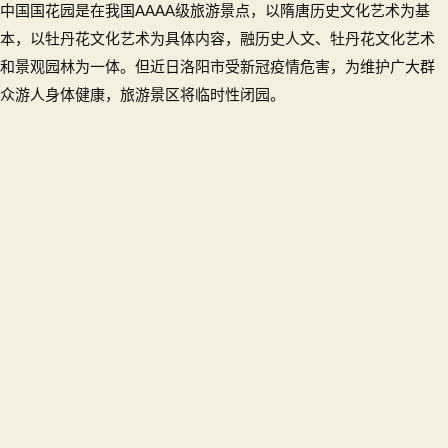
中国国花园是在我国AAAA级旅游景点，以隋唐历史文化艺术为基
阳
受
本，以牡丹花文化艺术为具体内容，融历史人文、牡丹花文化艺术
疫
和景观园林为一体。但近日洛阳市受新冠疫情危害，为维护广大群
情
众游人身体健康，旅游景区将临时性闭园。
影
响
中
国
国
花
园
临
时
闭
园