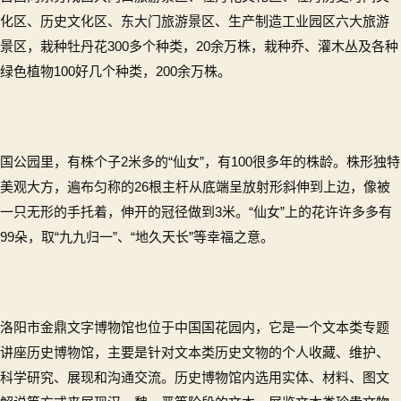
化区、历史文化区、东大门旅游景区、生产制造工业园区六大旅游
景区，栽种牡丹花300多个种类，20余万株，栽种乔、灌木丛及各种
绿色植物100好几个种类，200余万株。
国公园里，有株个子2米多的“仙女”，有100很多年的株龄。株形独特
美观大方，遍布匀称的26根主杆从底端呈放射形斜伸到上边，像被
一只无形的手托着，伸开的冠径做到3米。“仙女”上的花许许多多有
99朵，取“九九归一”、“地久天长”等幸福之意。
洛阳市金鼎文字博物馆也位于中国国花园内，它是一个文本类专题
讲座历史博物馆，主要是针对文本类历史文物的个人收藏、维护、
科学研究、展现和沟通交流。历史博物馆内选用实体、材料、图文