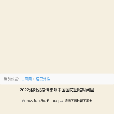
古风网
运营外推
当前位置:
>
2022洛阳受疫情影响中国国花园临时闭园
on
2022年01月07日 9:03
请阁下御批留下墨宝
2022
洛