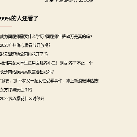
去茶卡盐湖穿什么衣服
航
99%的人还看了
成为闻屁师需要什么学历?闻屁师年薪50万是真的吗?
2023广州海心桥春节开放吗？
彩云湖湿地公园桃花开了吗
福州某女大学生拿男友钱养小三！网友:养了不止一个
长沙南站换乘高铁需要出站吗？
“掀衣，抓下体”又一起女性受辱事件，冲上新浪微博热搜！
东方绿洲景点介绍
2022武汉樱花什么时候开