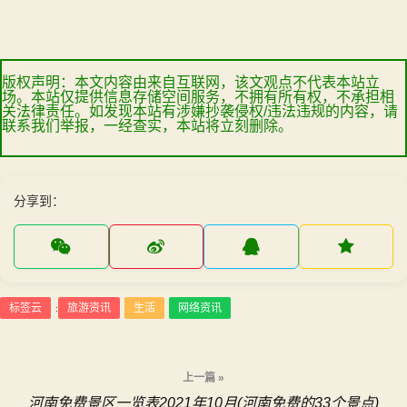
版权声明：本文内容由来自互联网，该文观点不代表本站立
场。本站仅提供信息存储空间服务，不拥有所有权，不承担相
关法律责任。如发现本站有涉嫌抄袭侵权/违法违规的内容，请
联系我们举报，一经查实，本站将立刻删除。
分享到：
标签云
旅游资讯
生活
网络资讯
:
文
上一篇 »
河南免费景区一览表2021年10月(河南免费的33个景点)