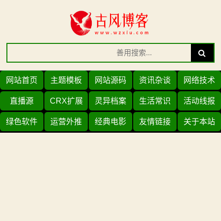
Skip
to
content
Search
Search
for:
网站首页
主题模板
网站源码
资讯杂谈
网络技术
直播源
CRX扩展
灵异档案
生活常识
活动线报
绿色软件
运营外推
经典电影
友情链接
关于本站