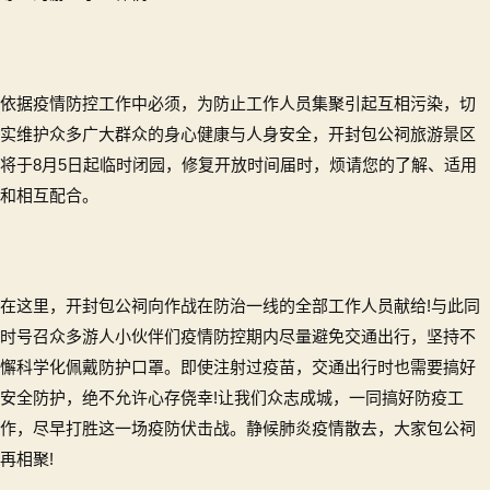
依据疫情防控工作中必须，为防止工作人员集聚引起互相污染，切
实维护众多广大群众的身心健康与人身安全，开封包公祠旅游景区
将于8月5日起临时闭园，修复开放时间届时，烦请您的了解、适用
和相互配合。
在这里，开封包公祠向作战在防治一线的全部工作人员献给!与此同
时号召众多游人小伙伴们疫情防控期内尽量避免交通出行，坚持不
懈科学化佩戴防护口罩。即使注射过疫苗，交通出行时也需要搞好
安全防护，绝不允许心存侥幸!让我们众志成城，一同搞好防疫工
作，尽早打胜这一场疫防伏击战。静候肺炎疫情散去，大家包公祠
再相聚!