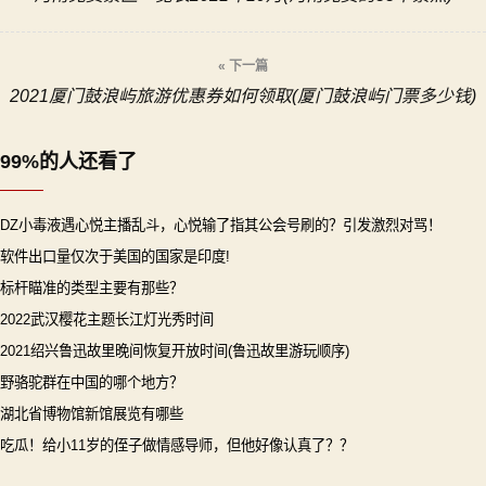
章
导
« 下一篇
2021厦门鼓浪屿旅游优惠券如何领取(厦门鼓浪屿门票多少钱)
航
99%的人还看了
DZ小毒液遇心悦主播乱斗，心悦输了指其公会号刷的？引发激烈对骂！
软件出口量仅次于美国的国家是印度!
标杆瞄准的类型主要有那些？
2022武汉樱花主题长江灯光秀时间
2021绍兴鲁迅故里晚间恢复开放时间(鲁迅故里游玩顺序)
野骆驼群在中国的哪个地方？
湖北省博物馆新馆展览有哪些
吃瓜！给小11岁的侄子做情感导师，但他好像认真了？？