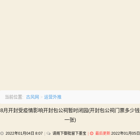
古风网
运营外推
当前位置:
>
8月开封受疫情影响开封包公祠暂时闭园(开封包公祠门票多少钱
一张)
on
2022年01月04日 8:07
请阁下御批留下墨宝
最后更新:
2022年01月05日
8