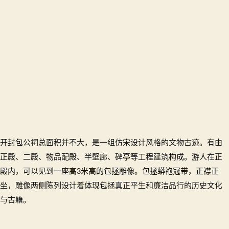
包
公
祠
门
票
多
少
钱
一
张)
开封包公祠总面积并不大，是一组仿宋设计风格的文物古迹。有由
正殿、二殿、物品配殿、半壁廊、碑亭等工程建筑构成。游人在正
殿内，可以见到一座高3米高的包拯雕像。包拯蟒袍冠带，正襟正
坐，雕像两侧陈列设计着体现包拯真正平生和廉洁品行的历史文化
与古籍。