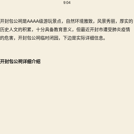
9:04
月
开
封
开封包公祠是AAAA级游玩景点，自然环境雅致，风景秀丽，厚实的
受
历史人文的积累，十分具备教育意义，但最近开封市遭受肺炎疫情
疫
的危害，开封包公祠临时闭园，下边是实际详细信息。
情
影
响
开
开封包公祠详细介绍
封
包
公
祠
暂
时
闭
园
(开
封