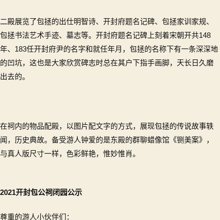
二殿展览了包拯的出仕明智诗、开封府题名记碑、包拯家训家规、
包拯书法艺术手迹、墓志等。开封府题名记碑上刻着宋朝开共148
年、183任开封府尹的名字和就任年月，包拯的名称下有一条深深地
的凹坑，这也是大家欣赏碑志时总在其户下指手画脚，天长日久磨
出去的。
在祠内的物品配殿，以图片配文字的方式，展现包拯的传说故事轶
闻，历史典故。备受游人钟爱的是东殿的群聊蜡像馆《铡美案》，
与真人版尺寸一样，色彩鲜艳，惟妙惟肖。
2021开封包公祠闭园公示
尊重的游人小伙伴们：