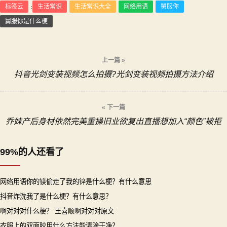
标签云
生活常识
生活常识大全
网络用语
舅服你
:
舅服你是什么梗
文
上一篇 »
抖音光剑变装视频怎么拍摄?光剑变装视频拍摄方法介绍
章
导
« 下一篇
乔妹产后身材依然完美重操旧业欲复出直播想加入“颜色”被拒
航
99%的人还看了
网络用语你的镁偷走了我的锌是什么梗？有什么意思
抖音炸洗我了是什么梗？有什么意思？
啊对对对什么梗？ 王喜顺啊对对对原文
衣服上的双面胶用什么方法能清除干净？