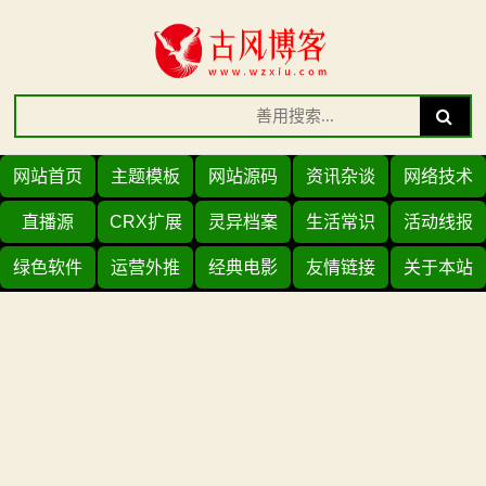
Skip
to
content
Search
Search
for:
网站首页
主题模板
网站源码
资讯杂谈
网络技术
直播源
CRX扩展
灵异档案
生活常识
活动线报
绿色软件
运营外推
经典电影
友情链接
关于本站