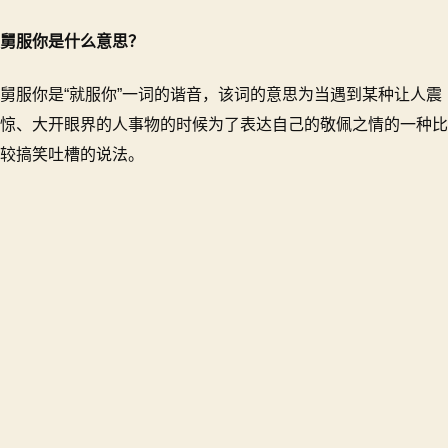
你
是
舅服你是什么意思？
什
么
舅服你是“就服你”一词的谐音，该词的意思为当遇到某种让人震
梗？
惊、大开眼界的人事物的时候为了表达自己的敬佩之情的一种比
舅
服
较搞笑吐槽的说法。
你
该
怎
么
回
复
对
方