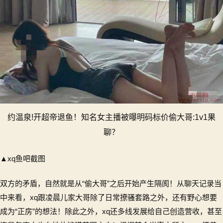
约温泉!开超帝退鱼！知名女主播被曝明码标价偷大哥:1v1果
聊？
▲xq鱼吧截图
双方的矛盾，自然就是从“偷大哥”之后开始产生隔阂！从聊天记录当
中来看，xq跟凌晨儿家大哥除了日常撩骚套路之外，还有野心想要
成为“正房”的想法！除此之外，xq还多线发展给自己创造营收，甚至