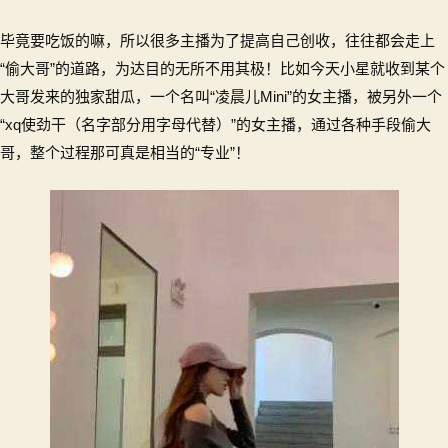
温
毕竟要吃饭的嘛，所以很多主播为了提高自己创收，往往都会走上
泉!
开
“偷大哥”的道路，为达目的无所不用其极！比如今天小星就收到某个
超
大哥发来的独家甜瓜，一个名叫“凌晨儿Mini”的女主播，被另外一个
帝
“xq使劲干（名字部分用字母代替）”的女主播，通过各种手段偷大
退
哥，整个过程那可真是相当的“专业”！
鱼！
知
名
女
主
播
被
曝
明
码
标
价
偷