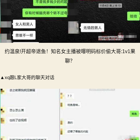
约温泉!开超帝退鱼！知名女主播被曝明码标价偷大哥:1v1果
聊？
▲xq跟L家大哥的聊天对话