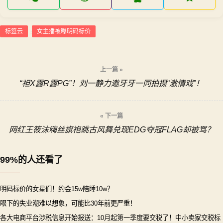
标签云
女主播被曝明码标价
:
文
上一篇 »
“袒X露R露PG”！刘一静力邀牙牙一同拍摄“激情戏”！
章
导
« 下一篇
网红王筱沫嗨丝旗袍跳古风舞兑现EDG夺冠FLAG却被骂？
航
99%的人还看了
明码标价的女星们！约会15w陪睡10w？
眼下的失业潮难以想象，可能比30年前更严重！
各大电商平台涉税信息开始报送：10月起第一季度要交税了！中小卖家交税标