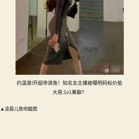
大
哥:1v1
果
聊？
约温泉!开超帝退鱼！知名女主播被曝明码标价偷
大哥:1v1果聊？
▲凌晨儿鱼吧截图