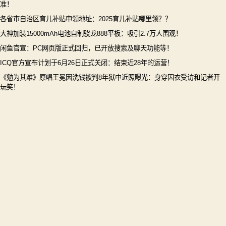
准！
各省市自治区育儿补贴申领地址：2025育儿补贴哪里领？？
大神加装15000mAh电池自制骁龙888平板：吸引2.7万人围观！
闲鱼官宣：PC网页版正式回归，已开放搜索及聊天功能等！
ICQ官方宣布计划于6月26日正式关闭：结束近28年的运营！
《勉为其难》原唱王冕因洗钱被判8年狱中近照曝光：身穿囚衣受访和记者开
玩笑！