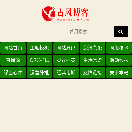
Skip
to
content
Search
Search
for:
网站首页
主题模板
网站源码
资讯杂谈
网络技术
直播源
CRX扩展
灵异档案
生活常识
活动线报
绿色软件
运营外推
经典电影
友情链接
关于本站