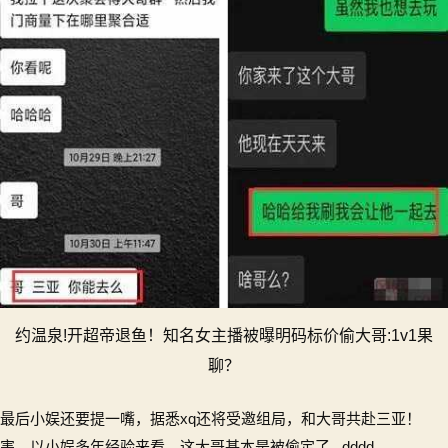
约温泉!开超帝退鱼！知名女主播被曝明码标价偷大哥:1v1果
聊？
最后小娱还要提一嘴，据悉xq还将受邀组局，和大哥共赴三亚！
害，以小娱多年经验来看，这大哥基本是被偷定了...dddd