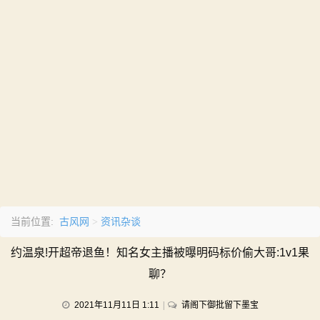
古风网
资讯杂谈
当前位置:
>
约温泉!开超帝退鱼！知名女主播被曝明码标价偷大哥:1v1果
聊？
on
2021年11月11日 1:11
请阁下御批留下墨宝
约