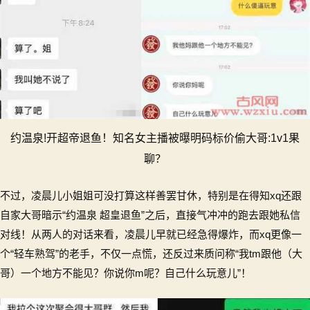
约温泉!开超帝退鱼！知名女主播被曝明码标价偷大哥:1v1果
聊？
不过，凌晨儿小姐姐可没打算这样善罢甘休，特别是在得知xq还跟
自家大哥暗示“约温泉 超皇退鱼”之后，直接气冲冲的跑去跟她私信
对线！从两人的对话来看，凌晨儿早就已经急得爆炸，而xq更像一
个“轻车熟驾”的老手，不仅一点慌，还反过来质问称“我tm跟他（大
哥）一个地方不能见？你说你m呢？自己什么玩意儿”！