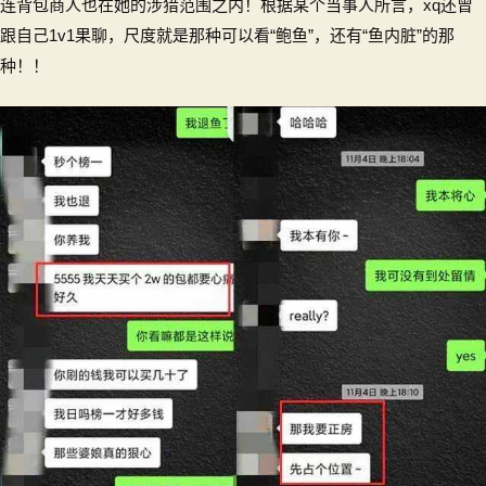
连背包商人也在她的涉猎范围之内！根据某个当事人所言，xq还曾
跟自己1v1果聊，尺度就是那种可以看“鲍鱼”，还有“鱼内脏”的那
种！！