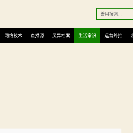
Search
for:
网络技术
直播源
灵异档案
生活常识
运营外推