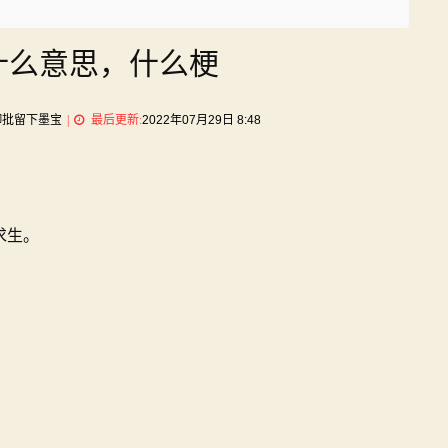
什么意思，什么梗
on
御批留下墨宝
最后更新:
2022年07月29日 8:48
落
地
成
盒
是
求生。
什
么
意
思，
什
么
梗