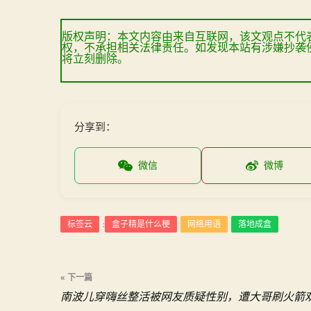
版权声明：本文内容由来自互联网，该文观点不代
权，不承担相关法律责任。如发现本站有涉嫌抄袭
将立刻删除。
分享到：
微信
微博
标签云
盒子精是什么梗
网络用语
落地成盒
:
文
« 下一篇
南波儿穿嗨丝整活被网友质疑性别，遭大哥刷火箭
章