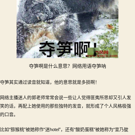
夺笋啊是什么意思？网络用语夺笋呐
夺笋其实通过读音就知道，他的意思就是多损啊！
网络主播迷人的郭老师常常会说一些让人觉得匪夷所思却又引人发
笑的话，再配上她使用的那些独特的发音，就形成了个人风格极强
的口音。
比如“猕猴桃”被她称作“迷hotel”，还有“酸奶蛋糕”被她称为“宣乃腚