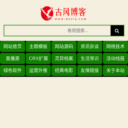
Skip
to
content
Search
Search
for:
网站首页
主题模板
网站源码
资讯杂谈
网络技术
直播源
CRX扩展
灵异档案
生活常识
活动线报
绿色软件
运营外推
经典电影
友情链接
关于本站