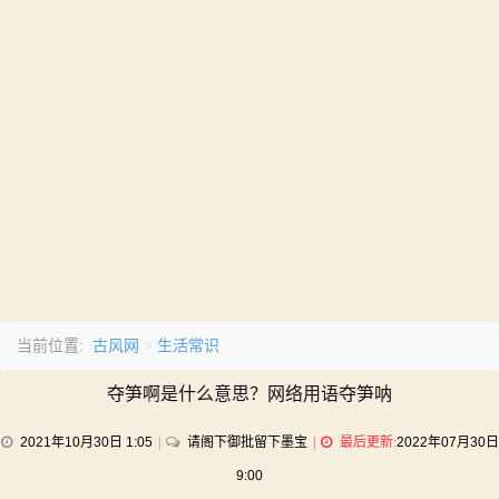
古风网
生活常识
当前位置:
>
夺笋啊是什么意思？网络用语夺笋呐
on
2021年10月30日 1:05
请阁下御批留下墨宝
最后更新:
2022年07月30日
夺
9:00
笋