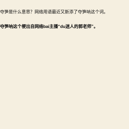
啊
是
夺笋是什么意思？网络用语最近又新添了夺笋呐这个词。
什
么
夺笋呐这个梗出自网络bai主播“du迷人的郭老师”。
意
思？
网
络
用
语
夺
笋
呐