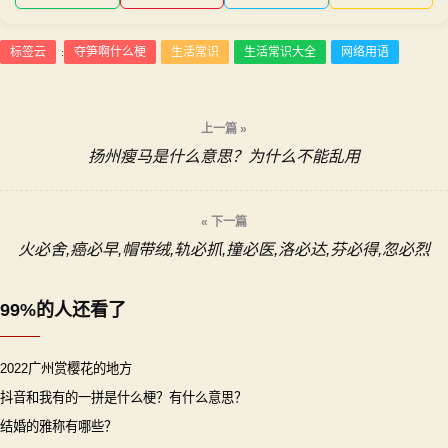
标签云
夺笋啊什么梗
生活常识
生活常识大全
网络用语
:
文
上一篇 »
扬州瘦马是什么意思？为什么不能乱用
章
导
« 下一篇
火必舍,癌必早,帽带绒,轨必抓,撞必医,洛必达,芬必得,忽必烈
航
99%的人还看了
2022广州赏樱花的地方
抖音和我有的一拼是什么梗？有什么意思？
结婚的雅称有哪些？