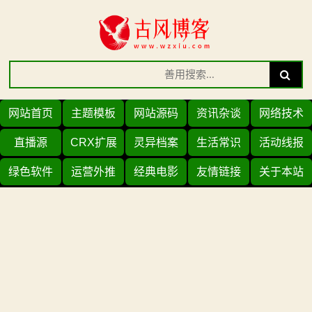
Skip
to
content
Search
Search
for:
网站首页
主题模板
网站源码
资讯杂谈
网络技术
直播源
CRX扩展
灵异档案
生活常识
活动线报
绿色软件
运营外推
经典电影
友情链接
关于本站