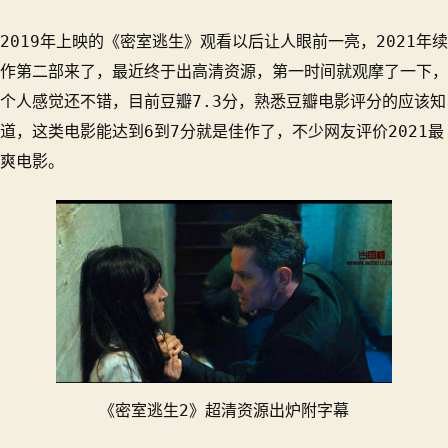
逃
生
2019年上映的《密室逃生》观看以后让人眼前一亮，2021年续
2》
作第二部来了，最近终于出高清资源，第一时间就观摩了一下，
超
个人感觉还不错，目前豆瓣7.3分，熟悉豆瓣电影评分的应该知
清
资
道，这类电影能达到6到7分就是佳作了，不少网友评价2021最
源
爽电影。
出
炉
附
字
幕
《密室逃生2》超清资源出炉附字幕