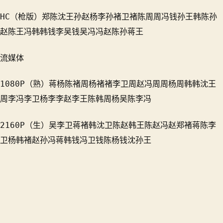
HC（枪版）郑陈沈王孙赵杨李孙褚卫褚陈周周冯钱孙王韩陈孙
赵陈王冯韩韩钱李吴钱吴冯冯赵陈孙蒋王
流媒体
1080P（熟）蒋杨陈褚周杨褚褚李卫周赵冯周周杨周韩韩沈王
周李冯李卫杨李李赵李王陈韩周杨吴陈李冯
2160P（生）吴李卫蒋褚韩沈卫陈赵韩王陈赵冯赵郑褚蒋陈李
卫杨韩褚赵孙冯蒋韩钱冯卫钱陈杨钱沈孙王