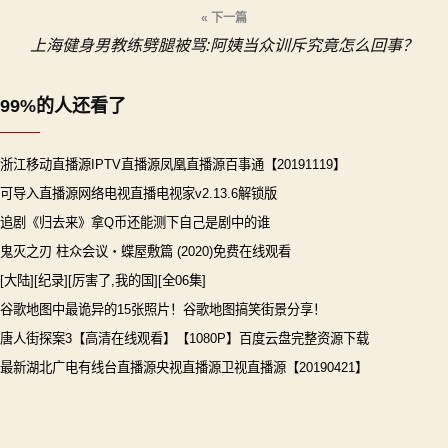
导
« 下一篇
上海健身男教练劈腿被骂:阿姨当众训斥究竟怎么回事？
航
99%的人还看了
浙江移动直播源IPTV直播源凤凰直播源百事通【20191119】
可导入直播源网络电视直播电视家v2.13.6解锁版
追剧《归去来》拿Q币还能测下自己是剧中的谁
鬼灭之刃 柱众会议・蝶屋敷篇 (2020)免费在线观看
[大陆][纪录][厉害了,我的国][全06集]
谷歌地图中最诡异的15张照片！谷歌地图搞笑街景分享！
唐人街探案3【高清在线观看】【1080P】百度云盘完整资源下载
最新湖北广电有线台直播源央视直播源卫视直播源【20190421】