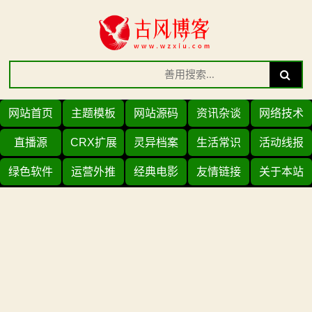
Skip
to
content
Search
Search
for:
网站首页
主题模板
网站源码
资讯杂谈
网络技术
直播源
CRX扩展
灵异档案
生活常识
活动线报
绿色软件
运营外推
经典电影
友情链接
关于本站