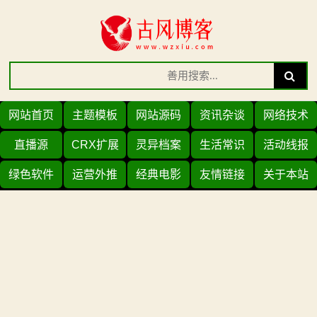
Skip
to
content
Search
Search
for:
网站首页
主题模板
网站源码
资讯杂谈
网络技术
直播源
CRX扩展
灵异档案
生活常识
活动线报
绿色软件
运营外推
经典电影
友情链接
关于本站