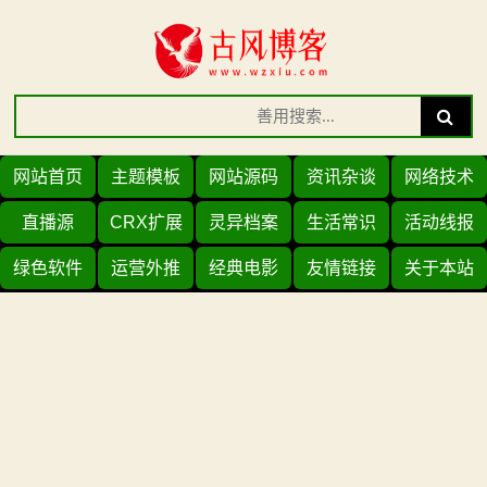
Skip
to
content
Search
Search
for:
网站首页
主题模板
网站源码
资讯杂谈
网络技术
直播源
CRX扩展
灵异档案
生活常识
活动线报
绿色软件
运营外推
经典电影
友情链接
关于本站