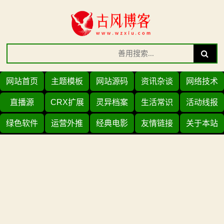
Skip
to
content
Search
Search
for:
网站首页
主题模板
网站源码
资讯杂谈
网络技术
直播源
CRX扩展
灵异档案
生活常识
活动线报
绿色软件
运营外推
经典电影
友情链接
关于本站