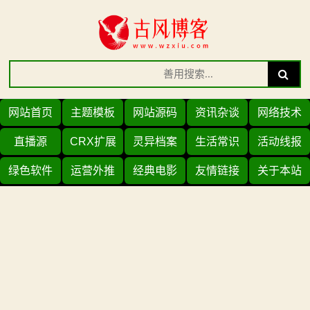
Skip
to
content
Search
Search
for:
网站首页
主题模板
网站源码
资讯杂谈
网络技术
直播源
CRX扩展
灵异档案
生活常识
活动线报
绿色软件
运营外推
经典电影
友情链接
关于本站