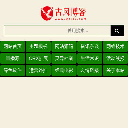
Skip
to
content
Search
Search
for:
网站首页
主题模板
网站源码
资讯杂谈
网络技术
直播源
CRX扩展
灵异档案
生活常识
活动线报
绿色软件
运营外推
经典电影
友情链接
关于本站