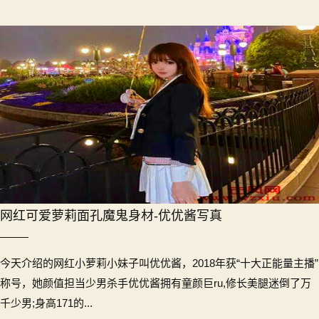
网红可爱萝莉面孔魔鬼身材-优优酱写真
今天介绍的网红小萝莉小妹子叫优优酱，2018年获“十大正能量主播”
称号，她颜值担当少男杀手优优酱拥有童颜巨ru,修长美腿迷倒了万
千少男;身高171的...