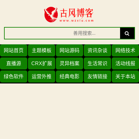
Skip
to
content
Search
Search
for:
网站首页
主题模板
网站源码
资讯杂谈
网络技术
直播源
CRX扩展
灵异档案
生活常识
活动线报
绿色软件
运营外推
经典电影
友情链接
关于本站