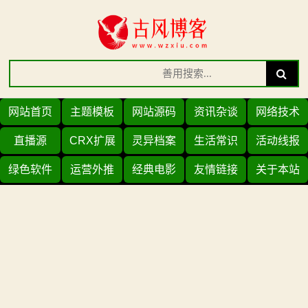
Skip
to
content
Search
Search
for:
网站首页
主题模板
网站源码
资讯杂谈
网络技术
直播源
CRX扩展
灵异档案
生活常识
活动线报
绿色软件
运营外推
经典电影
友情链接
关于本站