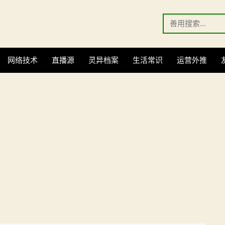
Search
for:
网络技术
直播源
灵异档案
生活常识
运营外推