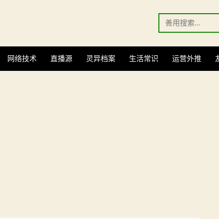
Search
for:
网络技术
直播源
灵异档案
生活常识
运营外推